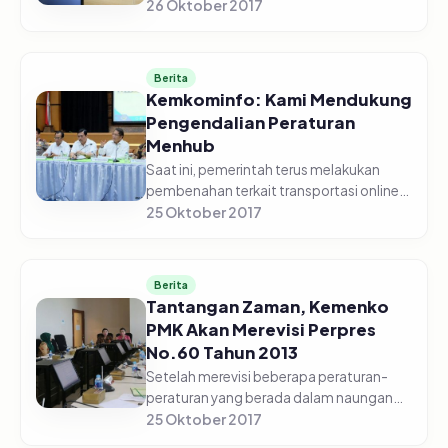
Kerja Indonesia (PTSP-P2TKI) sudah
26 Oktober 2017
resmi dibuka oleh Gubernur Jawa Timur
Soekarwo di Kantor Dinas Ketenagaker...
Berita
Kemkominfo: Kami Mendukung
Pengendalian Peraturan
Menhub
Saat ini, pemerintah terus melakukan
pembenahan terkait transportasi online.
Untuk itu, Menteri Komunikasi dan
25 Oktober 2017
Informatika, Rudiantara mengungkapkan
bahwa Kementerian Kominfo akan...
Berita
Tantangan Zaman, Kemenko
PMK Akan Merevisi Perpres
No.60 Tahun 2013
Setelah merevisi beberapa peraturan-
peraturan yang berada dalam naungan
Kemenko PMK, kali ini Asisten Deputi
25 Oktober 2017
Pendidikan Anak Usia Dini, Pendidikan