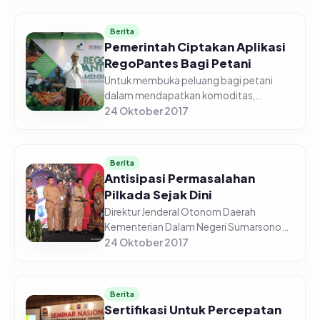
Dasar dan Pendidikan Masyarakat,...
Berita
Pemerintah Ciptakan Aplikasi
RegoPantes Bagi Petani
Untuk membuka peluang bagi petani
dalam mendapatkan komoditas,
pemerintah kini telah menghadirkan
24 Oktober 2017
aplikasi digital bernama RegoPantes.
Tujuannya &nbsp;agar mendapatkan
harga pantas...
Berita
Antisipasi Permasalahan
Pilkada Sejak Dini
Direktur Jenderal Otonom Daerah
Kementerian Dalam Negeri Sumarsono
mengingatkan untuk mencermati sejak
24 Oktober 2017
dini permasalahan yang akan muncul saat
Pilkada serentak 2018. Hal ini disamp...
Berita
Sertifikasi Untuk Percepatan