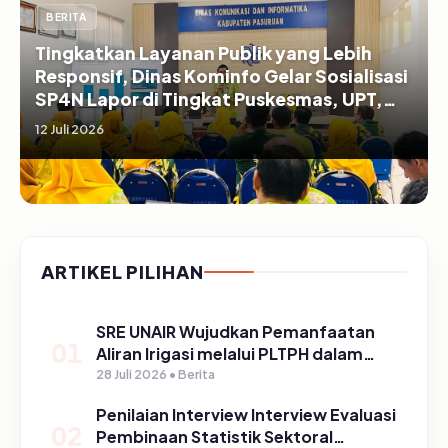
BERITA
Tingkatkan Layanan Publik yang Lebih
Responsif, Dinas Kominfo Gelar Sosialisasi
SP4N Lapor di Tingkat Puskesmas, UPT,
serta SD/SMP di Kabupaten Pasuruan
12 Juli 2026
ARTIKEL PILIHAN
SRE UNAIR Wujudkan Pemanfaatan
01
Aliran Irigasi melalui PLTPH dalam
Program TIRTA PELITA di Desa
28 Juli 2026 • Berita
Ngerong
Penilaian Interview Interview Evaluasi
02
Pembinaan Statistik Sektoral