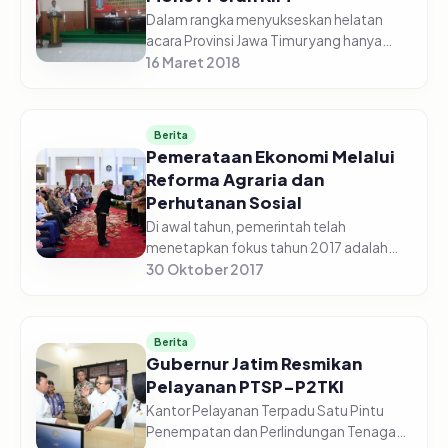
Dalam rangka menyukseskan helatan
acara Provinsi Jawa Timur yang hanya
diselenggarakan sekali dalam 2 tahun
16 Maret 2018
yaitu Pekan KIM Jatim yang rencananya
akan diselenggarakan lagi pada Tah...
Berita
Pemerataan Ekonomi Melalui
Reforma Agraria dan
Perhutanan Sosial
Di awal tahun, pemerintah telah
menetapkan fokus tahun 2017 adalah
pemerataan ekonomi. Untuk itu,
30 Oktober 2017
pemerintah fokus pada ekonomi rakyat
yang berdasarkan prinsip keadilan dan
kelesta...
Berita
Gubernur Jatim Resmikan
Pelayanan PTSP-P2TKI
Kantor Pelayanan Terpadu Satu Pintu
Penempatan dan Perlindungan Tenaga