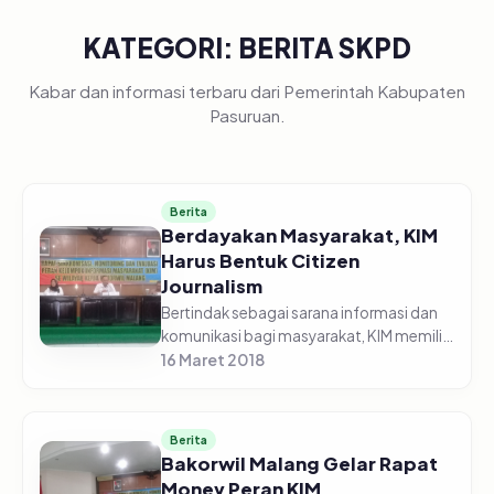
KATEGORI: BERITA SKPD
Kabar dan informasi terbaru dari Pemerintah Kabupaten
Pasuruan.
Berita
Berdayakan Masyarakat, KIM
Harus Bentuk Citizen
Journalism
Bertindak sebagai sarana informasi dan
komunikasi bagi masyarakat, KIM memiliki
peran yang sangat penting dalam
16 Maret 2018
menyebarluaskan informasi di era yang
serba digital ini. Pemanfaatan...
Berita
Bakorwil Malang Gelar Rapat
Monev Peran KIM