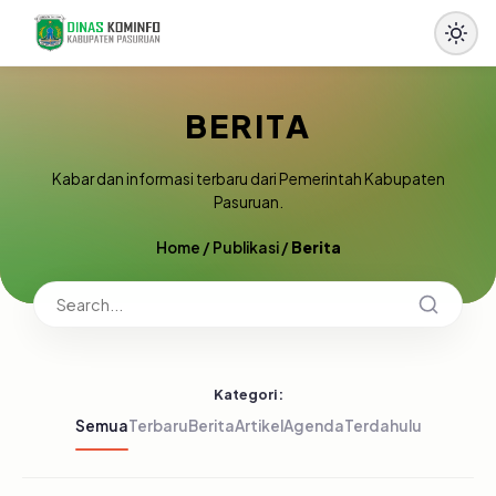
BERITA
Kabar dan informasi terbaru dari Pemerintah Kabupaten
Pasuruan.
Home
/
Publikasi
/
Berita
Kategori:
Semua
Terbaru
Berita
Artikel
Agenda
Terdahulu