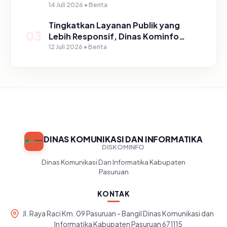
Kabupaten Pasuruan
14 Juli 2026 • Berita
Tingkatkan Layanan Publik yang
03
Lebih Responsif, Dinas Kominfo
Gelar Sosialisasi SP4N Lapor di
12 Juli 2026 • Berita
Tingkat Puskesmas, UPT, serta
SD/SMP di Kabupaten Pasuruan
DINAS KOMUNIKASI DAN INFORMATIKA
DISKOMINFO
Dinas Komunikasi Dan Informatika Kabupaten
Pasuruan
KONTAK
Jl. Raya Raci Km. 09 Pasuruan - Bangil Dinas Komunikasi dan
Informatika Kabupaten Pasuruan 671115