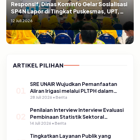
Responsif, Dinas Kominfo Gelar Sosialisasi
SP4N Lapor di Tingkat Puskesmas, UPT,
serta SD/SMP di Kabupaten Pasuruan
12 Juli 2026
ARTIKEL PILIHAN
SRE UNAIR Wujudkan Pemanfaatan
01
Aliran Irigasi melalui PLTPH dalam
Program TIRTA PELITA di Desa
28 Juli 2026 • Berita
Ngerong
Penilaian Interview Interview Evaluasi
02
Pembinaan Statistik Sektoral
Kabupaten Pasuruan
14 Juli 2026 • Berita
Tingkatkan Layanan Publik yang