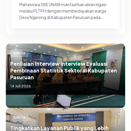
Mahasiswa SRE UNAIR manfaatkan aliran irigasi
melalui PLTPH dengan memberdayakan warga
Desa Ngerong di Kabupaten Pasuruan pada
Minggu (26/07/2026).&nbsp;Pemanfa...
BERITA
Penilaian Interview Interview Evaluasi
Pembinaan Statistik Sektoral Kabupaten
Pasuruan
14 Juli 2026
BERITA
Tingkatkan Layanan Publik yang Lebih