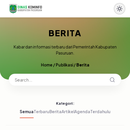
BERITA
Kabar dan informasi terbaru dari Pemerintah Kabupaten
Pasuruan.
Home
/
Publikasi
/
Berita
Kategori:
Semua
Terbaru
Berita
Artikel
Agenda
Terdahulu