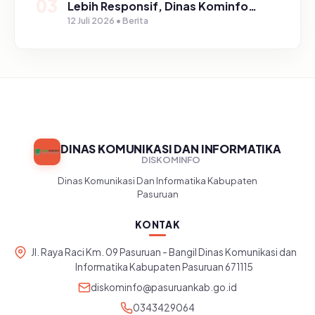
03
Lebih Responsif, Dinas Kominfo
Gelar Sosialisasi SP4N Lapor di
12 Juli 2026 • Berita
Tingkat Puskesmas, UPT, serta
SD/SMP di Kabupaten Pasuruan
DINAS KOMUNIKASI DAN INFORMATIKA
DISKOMINFO
Dinas Komunikasi Dan Informatika Kabupaten
Pasuruan
KONTAK
Jl. Raya Raci Km. 09 Pasuruan - Bangil Dinas Komunikasi dan
Informatika Kabupaten Pasuruan 671115
diskominfo@pasuruankab.go.id
0343429064