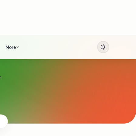
More
n.