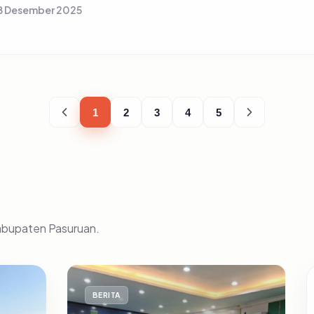
8 Desember 2025
1
2
3
4
5
Kabupaten Pasuruan.
BERITA