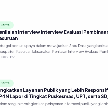
Berita
enilaian Interview Interview Evaluasi Pembinaa
asuruan
bagai bentuk upaya dalam mewujudkan Satu Data yang berkuali
bupaten Pasuruan laksanakan Penilaian Interview Evaluasi Pembi
 Juli 2026
Berita
ingkatkan Layanan Publik yang Lebih Responsif,
P4N Lapor di Tingkat Puskesmas, UPT, serta S
lam rangka meningkatkan pelayanan informasi publik yang lebi
lalui Dinas Komunikasi dan Informatika Kabupaten Pasuruan me