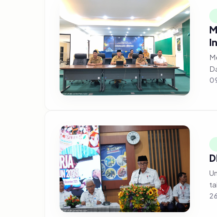
M
I
Me
Da
09
D
Un
ta
2