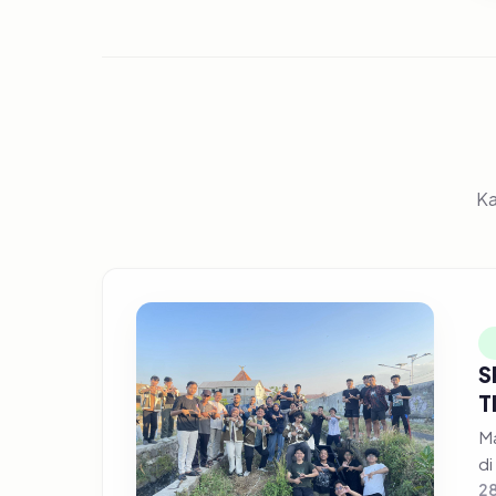
Ka
S
T
Ma
di
28