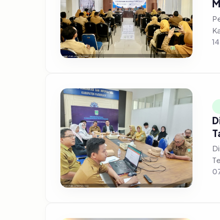
M
Pe
Ka
14
D
T
Di
Te
07