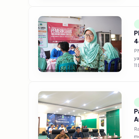
P
4
PM
ya
11
P
A
Ra
me