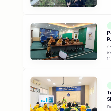
P
P
Se
Ka
14
T
S
Da
me