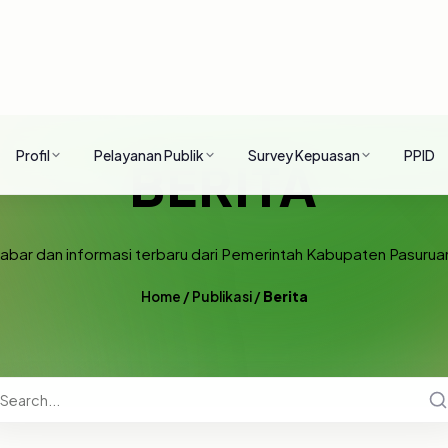
Profil
Pelayanan Publik
Survey Kepuasan
PPID
BERITA
abar dan informasi terbaru dari Pemerintah Kabupaten Pasurua
Home
/
Publikasi
/
Berita