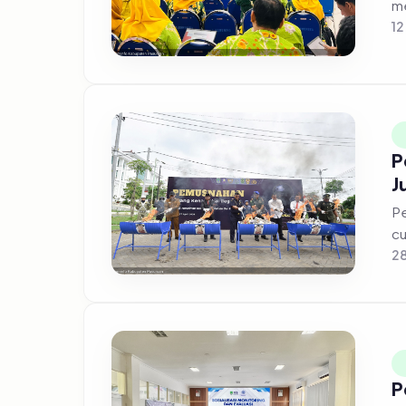
12
P
J
Pe
cu
28
P