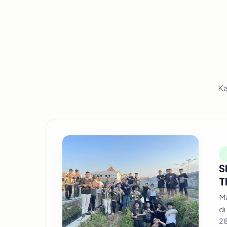
Ka
S
T
Ma
di
28