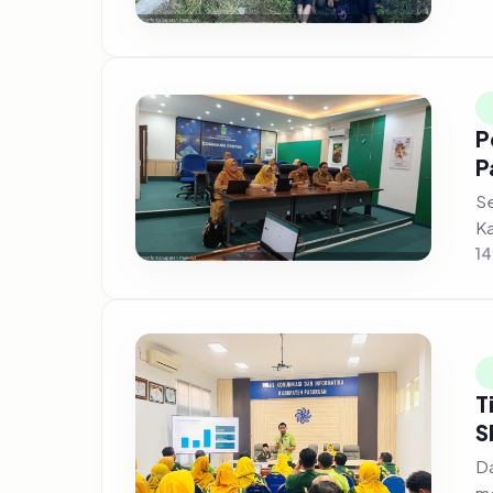
P
P
Se
Ka
14
T
S
Da
me