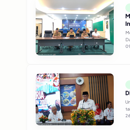
M
I
Me
Da
09
D
Un
ta
2