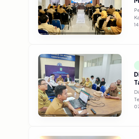
M
Pe
Ka
14
D
T
Di
Te
07