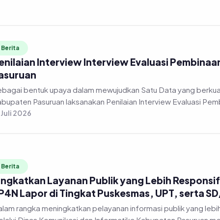
Berita
enilaian Interview Interview Evaluasi Pembinaa
asuruan
bagai bentuk upaya dalam mewujudkan Satu Data yang berkuali
bupaten Pasuruan laksanakan Penilaian Interview Evaluasi Pembi
 Juli 2026
Berita
ingkatkan Layanan Publik yang Lebih Responsif,
P4N Lapor di Tingkat Puskesmas, UPT, serta S
lam rangka meningkatkan pelayanan informasi publik yang lebi
lalui Dinas Komunikasi dan Informatika Kabupaten Pasuruan me