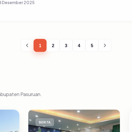
8 Desember 2025
1
2
3
4
5
Kabupaten Pasuruan.
BERITA