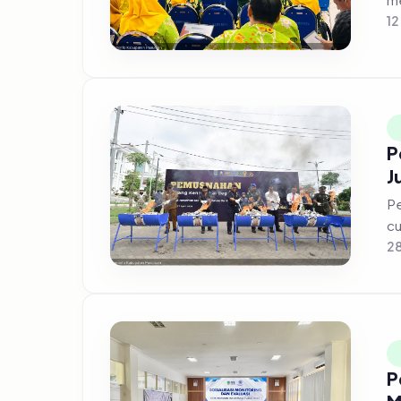
12
P
J
Pe
cu
28
P