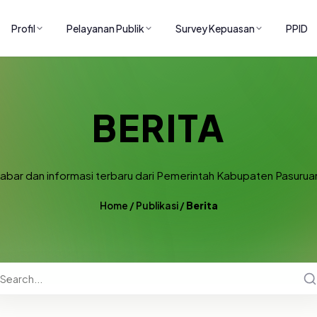
Profil
Pelayanan Publik
Survey Kepuasan
PPID
BERITA
abar dan informasi terbaru dari Pemerintah Kabupaten Pasurua
Home
/
Publikasi
/
Berita