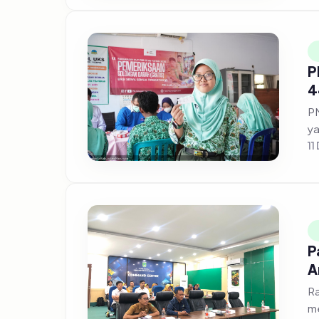
P
4
PM
ya
11
P
A
Ra
me