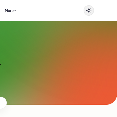
More
n.