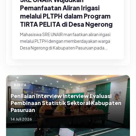
Pemanfaatan Aliran Irigasi
melalui PLTPH dalam Program
TIRTA PELITA di Desa Ngerong
Mahasiswa SRE UNAIR manfaatkan aliran irigasi
melalui PLTPH dengan memberdayakan warga
Desa Ngerong di Kabupaten Pasuruan pada
Minggu (26/07/2026).&nbsp;Pemanfa...
BERITA
Penilaian Interview Interview Evaluasi
Pembinaan Statistik Sektoral Kabupaten
Pasuruan
14 Juli 2026