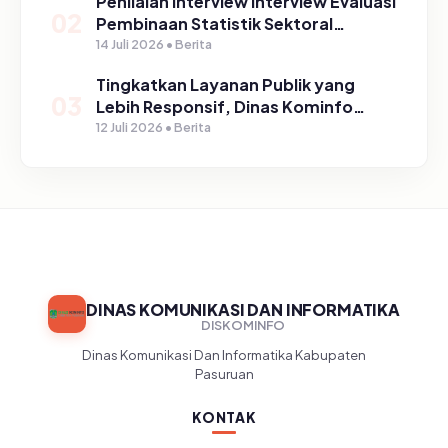
Penilaian Interview Interview Evaluasi
02
Pembinaan Statistik Sektoral
Kabupaten Pasuruan
14 Juli 2026 • Berita
Tingkatkan Layanan Publik yang
03
Lebih Responsif, Dinas Kominfo
Gelar Sosialisasi SP4N Lapor di
12 Juli 2026 • Berita
Tingkat Puskesmas, UPT, serta
SD/SMP di Kabupaten Pasuruan
DINAS KOMUNIKASI DAN INFORMATIKA
DISKOMINFO
Dinas Komunikasi Dan Informatika Kabupaten
Pasuruan
KONTAK