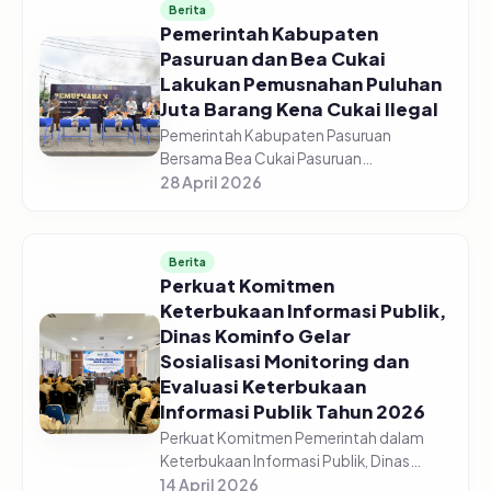
Berita
Pemerintah Kabupaten
Pasuruan dan Bea Cukai
Lakukan Pemusnahan Puluhan
Juta Barang Kena Cukai Ilegal
Pemerintah Kabupaten Pasuruan
Bersama Bea Cukai Pasuruan
melaksanakan pemusnahan jutaan
28 April 2026
barang kena cukai ilegal di halaman GOR
Sasana Krida Anoraga Raci, Senin,
27/04/2026. Pemusn...
Berita
Perkuat Komitmen
Keterbukaan Informasi Publik,
Dinas Kominfo Gelar
Sosialisasi Monitoring dan
Evaluasi Keterbukaan
Informasi Publik Tahun 2026
Perkuat Komitmen Pemerintah dalam
Keterbukaan Informasi Publik, Dinas
Komunikasi dan Informatika Kabupaten
14 April 2026