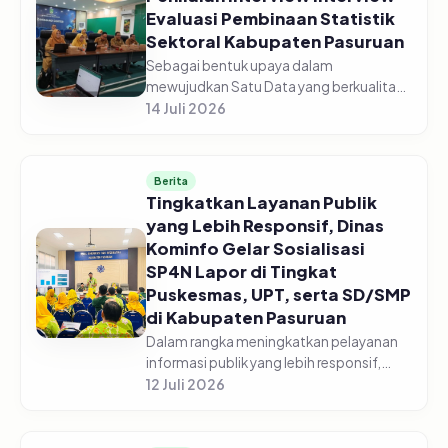
Evaluasi Pembinaan Statistik
Sektoral Kabupaten Pasuruan
Sebagai bentuk upaya dalam
mewujudkan Satu Data yang berkualitas,
Dinas Komunikasi dan Informatika
14 Juli 2026
Kabupaten Pasuruan laksanakan
Penilaian Interview Evaluasi Pembinaan
Statistik Se...
Berita
Tingkatkan Layanan Publik
yang Lebih Responsif, Dinas
Kominfo Gelar Sosialisasi
SP4N Lapor di Tingkat
Puskesmas, UPT, serta SD/SMP
di Kabupaten Pasuruan
Dalam rangka meningkatkan pelayanan
informasi publik yang lebih responsif,
Pemerintah Kabupaten Pasuruan melalui
12 Juli 2026
Dinas Komunikasi dan Informatika
Kabupaten Pasuruan menggelar acara...