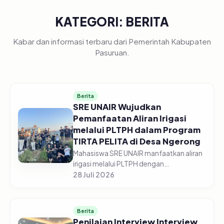
KATEGORI: BERITA
Kabar dan informasi terbaru dari Pemerintah Kabupaten
Pasuruan.
Berita
SRE UNAIR Wujudkan
Pemanfaatan Aliran Irigasi
melalui PLTPH dalam Program
TIRTA PELITA di Desa Ngerong
Mahasiswa SRE UNAIR manfaatkan aliran
irigasi melalui PLTPH dengan
memberdayakan warga Desa Ngerong di
28 Juli 2026
Kabupaten Pasuruan pada Minggu
(26/07/2026).&nbsp;Pemanfaatan
potensi aliran...
Berita
Penilaian Interview Interview