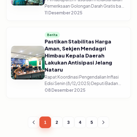
Pemeriksaan Golongan Darah Gratis bagi
5.225 pelajar di 44 sekolah yang tersebar
11 Desember 2025
di setiap sekolah mulai dari SD/Sederajat,
SMP/Sederajat, dan S...
Berita
Pastikan Stabilitas Harga
Aman, Sekjen Mendagri
Himbau Kepala Daerah
Lakukan Antisipasi Jelang
Nataru
Rapat Koordinasi Pengendalian Inflasi
Edisi Senin (8/12/2025) Deputi Badan
Pusat Statistik, Pudji Ismartini
08 Desember 2025
menyampaikan beberapa komoditas
mengalami kenaikan jelang Nataru
(Natal,...
1
2
3
4
5