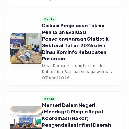
Pasuruan menggelar acara Sosialisasi
Monitoring dan Evaluasi Keterbukaan...
Berita
Diskusi Penjelasan Teknis
Penilaian Evaluasi
Penyelenggaraan Statistik
Sektoral Tahun 2026 oleh
Dinas Kominfo Kabupaten
Pasuruan
Dinas Komunikasi dan Informatika
Kabupaten Pasuruan sebagai wali data
mengadakan Diskusi Bersama Tentang
07 April 2026
Penjelasan Teknis Penilaian Evaluasi
Penyelenggaraan Statistik Sektoral Tah...
Berita
Menteri Dalam Negeri
(Mendagri) Pimpin Rapat
Koordinasi (Rakor)
Pengendalian Inflasi Daerah