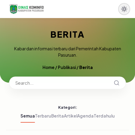
BERITA
Kabar dan informasi terbaru dari Pemerintah Kabupaten
Pasuruan.
Home
/
Publikasi
/
Berita
Kategori:
Semua
Terbaru
Berita
Artikel
Agenda
Terdahulu