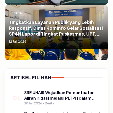
BERITA
Tingkatkan Layanan Publik yang Lebih
Responsif, Dinas Kominfo Gelar Sosialisasi
SP4N Lapor di Tingkat Puskesmas, UPT,
serta SD/SMP di Kabupaten Pasuruan
12 Juli 2026
ARTIKEL PILIHAN
SRE UNAIR Wujudkan Pemanfaatan
01
Aliran Irigasi melalui PLTPH dalam
Program TIRTA PELITA di Desa
28 Juli 2026 • Berita
Ngerong