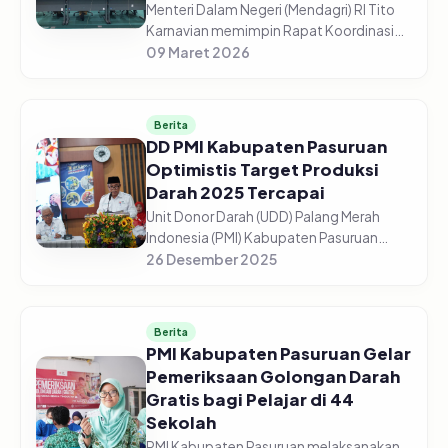
Menteri Dalam Negeri (Mendagri) RI Tito
Karnavian memimpin Rapat Koordinasi
(Rakor) Pengendalian Inflasi Daerah dari
09 Maret 2026
Aula Wan Seri Beni, Dompak,
Tanjungpinang, Senin (9/3/2026). Me...
Berita
DD PMI Kabupaten Pasuruan
Optimistis Target Produksi
Darah 2025 Tercapai
Unit Donor Darah (UDD) Palang Merah
Indonesia (PMI) Kabupaten Pasuruan
optimistis target produksi darah tahun
26 Desember 2025
2025 dapat tercapai sesuai
perencanaan. Dari target 13.500 kantong
dar...
Berita
PMI Kabupaten Pasuruan Gelar
Pemeriksaan Golongan Darah
Gratis bagi Pelajar di 44
Sekolah
PMI Kabupaten Pasuruan melaksanakan