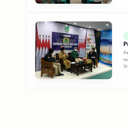
P
Pe
me
16