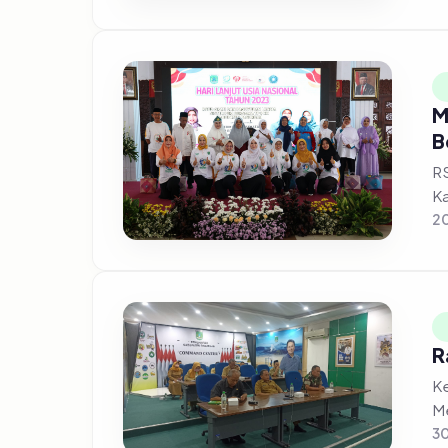
M
B
RS
Ka
20
R
Ke
Me
30