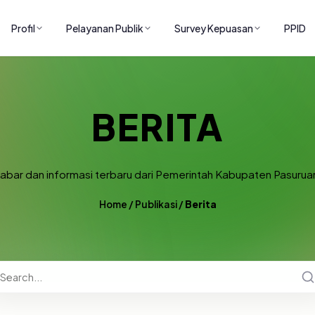
Profil
Pelayanan Publik
Survey Kepuasan
PPID
BERITA
abar dan informasi terbaru dari Pemerintah Kabupaten Pasurua
Home
/
Publikasi
/
Berita