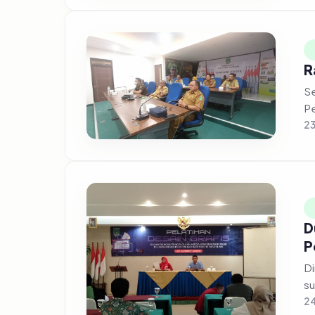
R
Se
Pe
23
D
P
Din
su
24