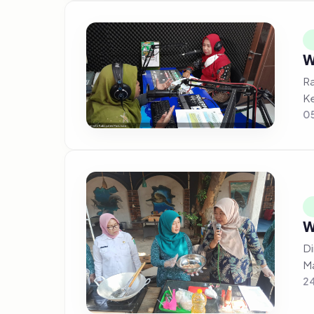
W
Ra
Ke
0
W
Di
Ma
24