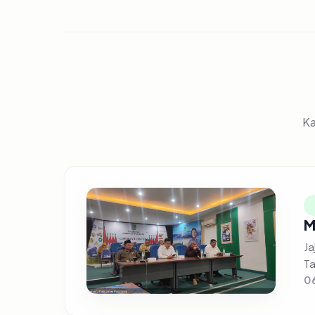
Ka
M
Ja
Ta
0