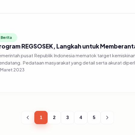
Berita
rogram REGSOSEK, Langkah untuk Memberanta
merintah pusat Republik Indonesia mematok target kemiskinan
ndatang. Pedataan masyarakat yang detail serta akurat diperl
 Maret 2023
1
2
3
4
5