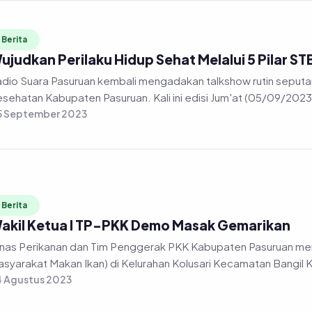
Berita
ujudkan Perilaku Hidup Sehat Melalui 5 Pilar S
dio Suara Pasuruan kembali mengadakan talkshow rutin seputa
sehatan Kabupaten Pasuruan. Kali ini edisi Jum'at (05/09/2023)
5 September 2023
Berita
akil Ketua I TP-PKK Demo Masak Gemarikan
nas Perikanan dan Tim Penggerak PKK Kabupaten Pasuruan m
syarakat Makan Ikan) di Kelurahan Kolusari Kecamatan Bangil 
 Agustus 2023