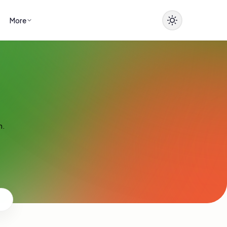
More
n.