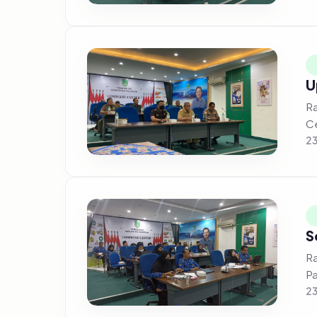
U
Rap
Ce
23
S
Ra
23