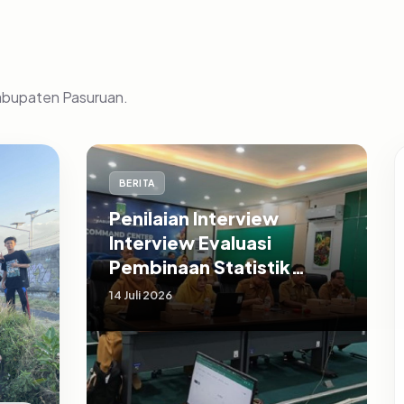
Kabupaten Pasuruan.
BERITA
Penilaian Interview
Interview Evaluasi
Pembinaan Statistik
Sektoral Kabupaten
14 Juli 2026
Pasuruan