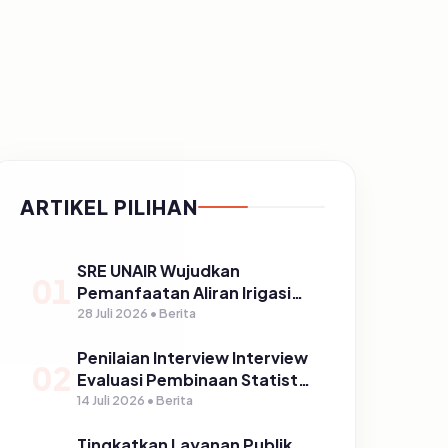
ARTIKEL PILIHAN
SRE UNAIR Wujudkan
01
Pemanfaatan Aliran Irigasi
melalui PLTPH dalam
28 Juli 2026 • Berita
Program TIRTA PELITA di
Penilaian Interview Interview
Desa Ngerong
02
Evaluasi Pembinaan Statistik
Sektoral Kabupaten
14 Juli 2026 • Berita
Pasuruan
Tingkatkan Layanan Publik