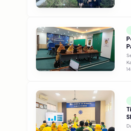
P
P
Se
Ka
14
T
S
Da
me