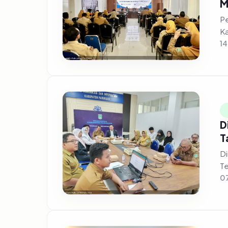
M
Pe
Ka
14
D
T
Di
Te
07