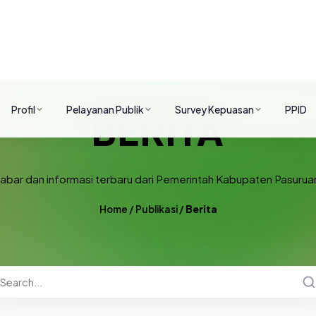
Profil
Pelayanan Publik
Survey Kepuasan
PPID
BERITA
abar dan informasi terbaru dari Pemerintah Kabupaten Pasurua
Home
/
Publikasi
/
Berita