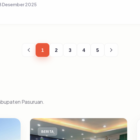
8 Desember 2025
1
2
3
4
5
Kabupaten Pasuruan.
BERITA