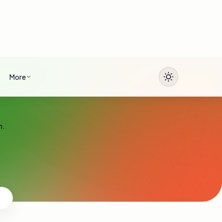
More
n.