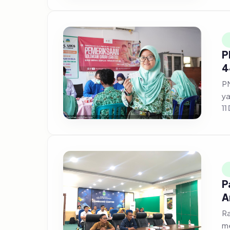
P
4
PM
ya
11
P
A
Ra
me