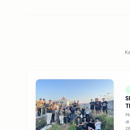
Ka
S
T
Ma
di
28