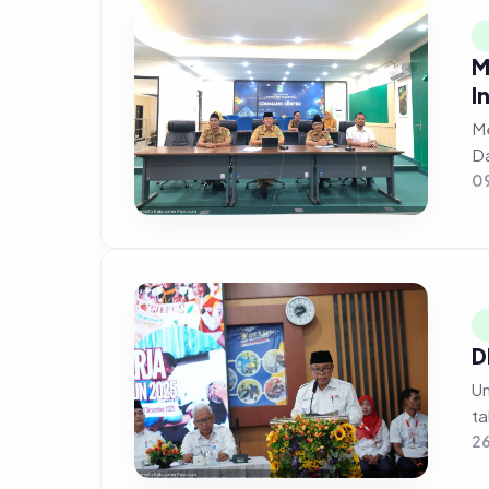
M
I
Me
Da
09
D
Un
ta
2