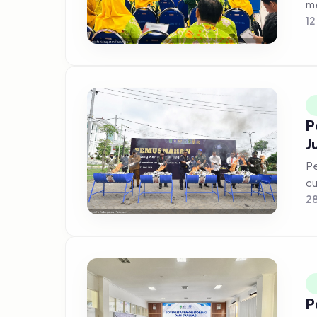
12
P
J
Pe
cu
28
P