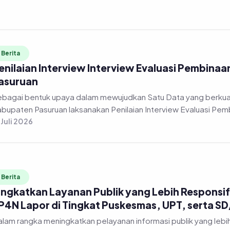
Berita
enilaian Interview Interview Evaluasi Pembinaa
asuruan
bagai bentuk upaya dalam mewujudkan Satu Data yang berkuali
bupaten Pasuruan laksanakan Penilaian Interview Evaluasi Pembi
 Juli 2026
Berita
ingkatkan Layanan Publik yang Lebih Responsif,
P4N Lapor di Tingkat Puskesmas, UPT, serta S
lam rangka meningkatkan pelayanan informasi publik yang lebi
lalui Dinas Komunikasi dan Informatika Kabupaten Pasuruan me