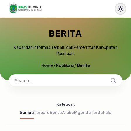
BERITA
Kabar dan informasi terbaru dari Pemerintah Kabupaten
Pasuruan.
Home
/
Publikasi
/
Berita
Kategori:
Semua
Terbaru
Berita
Artikel
Agenda
Terdahulu