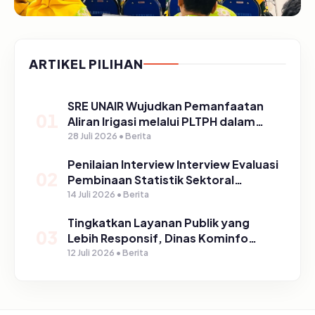
ARTIKEL PILIHAN
SRE UNAIR Wujudkan Pemanfaatan
01
Aliran Irigasi melalui PLTPH dalam
Program TIRTA PELITA di Desa
28 Juli 2026 • Berita
Ngerong
Penilaian Interview Interview Evaluasi
02
Pembinaan Statistik Sektoral
Kabupaten Pasuruan
14 Juli 2026 • Berita
Tingkatkan Layanan Publik yang
03
Lebih Responsif, Dinas Kominfo
Gelar Sosialisasi SP4N Lapor di
12 Juli 2026 • Berita
Tingkat Puskesmas, UPT, serta
SD/SMP di Kabupaten Pasuruan