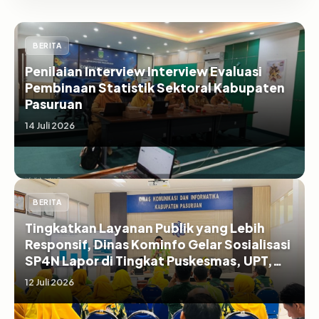
BERITA
Penilaian Interview Interview Evaluasi
Pembinaan Statistik Sektoral Kabupaten
Pasuruan
14 Juli 2026
BERITA
Tingkatkan Layanan Publik yang Lebih
Responsif, Dinas Kominfo Gelar Sosialisasi
SP4N Lapor di Tingkat Puskesmas, UPT,
serta SD/SMP di Kabupaten Pasuruan
12 Juli 2026