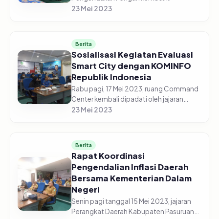
diselenggarakan secara daring di gedung
23 Mei 2023
Command Center pada Senin pagi, 22
Mei 2023. Jajaran Perangkat Daerah
Kabupaten Pasur...
Berita
Sosialisasi Kegiatan Evaluasi
Smart City dengan KOMINFO
Republik Indonesia
Rabu pagi, 17 Mei 2023, ruang Command
Center kembali dipadati oleh jajaran
perangkat Daerah Kabupaten Pasuruan.
23 Mei 2023
Kali ini para ASN tersebut menghadiri
kegiatan sosialisasi Smart C...
Berita
Rapat Koordinasi
Pengendalian Inflasi Daerah
Bersama Kementerian Dalam
Negeri
Senin pagi tanggal 15 Mei 2023, jajaran
Perangkat Daerah Kabupaten Pasuruan