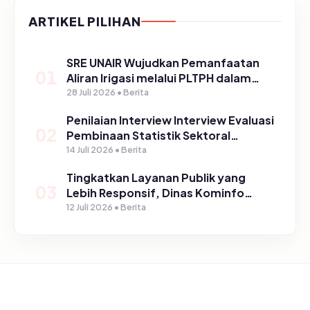
ARTIKEL PILIHAN
SRE UNAIR Wujudkan Pemanfaatan
01
Aliran Irigasi melalui PLTPH dalam
Program TIRTA PELITA di Desa
28 Juli 2026 • Berita
Ngerong
Penilaian Interview Interview Evaluasi
02
Pembinaan Statistik Sektoral
Kabupaten Pasuruan
14 Juli 2026 • Berita
Tingkatkan Layanan Publik yang
03
Lebih Responsif, Dinas Kominfo
Gelar Sosialisasi SP4N Lapor di
12 Juli 2026 • Berita
Tingkat Puskesmas, UPT, serta
SD/SMP di Kabupaten Pasuruan