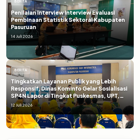
BERITA
Penilaian Interview Interview Evaluasi
Pembinaan Statistik Sektoral Kabupaten
Pasuruan
14 Juli 2026
BERITA
Tingkatkan Layanan Publik yang Lebih
Responsif, Dinas Kominfo Gelar Sosialisasi
SP4N Lapor di Tingkat Puskesmas, UPT,
serta SD/SMP di Kabupaten Pasuruan
12 Juli 2026