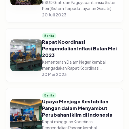
RSUD Grati dan Paguyuban Lansia Sister
Peri (Sistem Terpadu Layanan Geriatri)
Bersama Tim Penggerak PKK Kabupaten
20 Juli 2023
Pasuruan, menggelar Acara Hari Lanjut
Usia Nasional Tahun 2023, da...
Berita
Rapat Koordinasi
Pengendalian Inflasi Bulan Mei
2023
Kementerian Dalam Negeri kembali
mengadakan Rapat Koordinasi
Pengendalian Pangan pada Senin pagi,
30 Mei 2023
29 Mei 2023. Menteri Dalam Negeri,
Muhammad Tito Karnavian, hadir
sekaligus memimp...
Berita
Upaya Menjaga Kestabilan
Pangan dalam Menyambut
Perubahan Iklim di Indonesia
Rapat mingguan Koordinasi
Pengendalian Pangan kembali