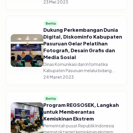
menghadiri Rapat Koordinasi
23 Mei 2023
Pengendalian Pangan di gedung
Command Center yang diselenggarakan
secara vir...
Berita
Dukung Perkembangan Dunia
Digital, Diskominfo Kabupaten
Pasuruan Gelar Pelatihan
Fotografi, Desain Grafis dan
Media Sosial
Dinas Komunikasi dan Informatika
Kabupaten Pasuruan melalui bidang
Informasi dan Komunikasi Publik (IKP)
24 Maret 2023
sukses menggelar pelatihan fotografi,
desain grafis dan media sosial, pada...
Berita
Program REGSOSEK, Langkah
untuk Memberantas
Kemiskinan Ekstrem
Pemerintah pusat Republik Indonesia
mematok target kemiskinan ekstrem