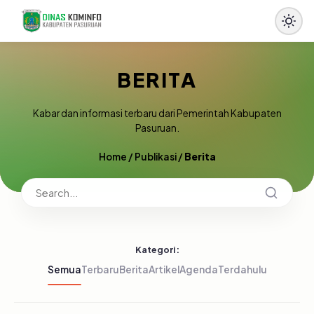
BERITA
Kabar dan informasi terbaru dari Pemerintah Kabupaten
Pasuruan.
Home
/
Publikasi
/
Berita
Kategori:
Semua
Terbaru
Berita
Artikel
Agenda
Terdahulu