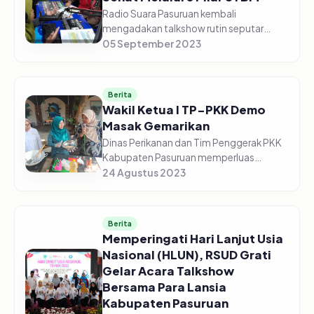
Radio Suara Pasuruan kembali
mengadakan talkshow rutin seputar
kesehatan, bekerja sama dengan Dinas
05 September 2023
Kesehatan Kabupaten Pasuruan. Kali ini
edisi Jum'at (05/09/2023) Pagi, dengan
to...
Berita
Wakil Ketua I TP-PKK Demo
Masak Gemarikan
Dinas Perikanan dan Tim Penggerak PKK
Kabupaten Pasuruan memperluas
kampanye Gemarikan (Gerakan
24 Agustus 2023
Masyarakat Makan Ikan) di Kelurahan
Kolusari Kecamatan Bangil Kabupaten
Pasuruan pad...
Berita
Memperingati Hari Lanjut Usia
Nasional (HLUN), RSUD Grati
Gelar Acara Talkshow
Bersama Para Lansia
Kabupaten Pasuruan