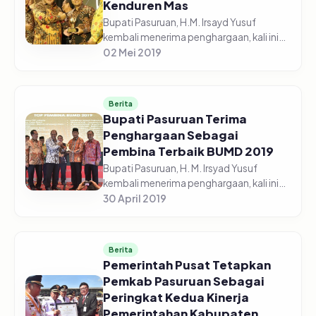
Kenduren Mas
Bupati Pasuruan, H.M. Irsayd Yusuf
kembali menerima penghargaan, kali ini
penghargaan diberikan oleh Majalah
02 Mei 2019
Sindo Weekly, pada acara Goverment
Award 2019 yang digelar di Hotel Bor...
Berita
Bupati Pasuruan Terima
Penghargaan Sebagai
Pembina Terbaik BUMD 2019
Bupati Pasuruan, H. M. Irsyad Yusuf
kembali menerima penghargaan, kali ini
beliau menerima penghargaan dari
30 April 2019
majalah Top Business, sebagai Top
Pembina Terbaik BUMD (Badan Usaha
Mili...
Berita
Pemerintah Pusat Tetapkan
Pemkab Pasuruan Sebagai
Peringkat Kedua Kinerja
Pemerintahan Kabupaten