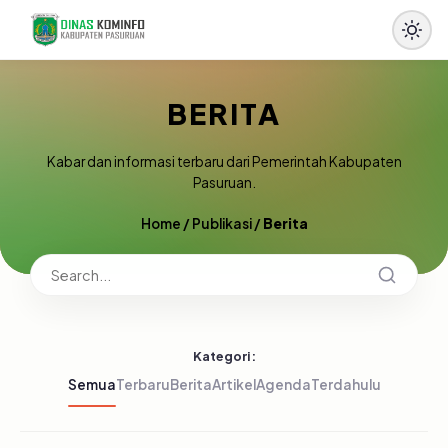
BERITA
Kabar dan informasi terbaru dari Pemerintah Kabupaten
Pasuruan.
Home
/
Publikasi
/
Berita
Kategori:
Semua
Terbaru
Berita
Artikel
Agenda
Terdahulu