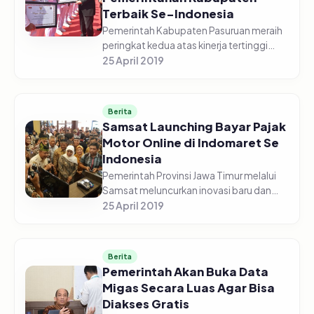
Terbaik Se-Indonesia
Pemerintah Kabupaten Pasuruan meraih
peringkat kedua atas kinerja tertinggi
penyelenggaraan pemerintahan
25 April 2019
kabupaten terbaik se-Indonesia.
Penghargaan tersebut diserahkan
langsung ol...
Berita
Samsat Launching Bayar Pajak
Motor Online di Indomaret Se
Indonesia
Pemerintah Provinsi Jawa Timur melalui
Samsat meluncurkan inovasi baru dan
pertama di Indonesia. Inovasi tersebut
25 April 2019
yaitu bagi pemilik kendaraan bermotor
yang terdaftar di Jawa Timur...
Berita
Pemerintah Akan Buka Data
Migas Secara Luas Agar Bisa
Diakses Gratis