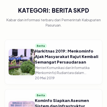
KATEGORI: BERITA SKPD
Kabar dan informasi terbaru dari Pemerintah Kabupaten
Pasuruan.
Berita
Harkitnas 2019: Menkominfo
Ajak Masyarakat Rajut Kembali
Semangat Persaudaraan
Menteri Komunikasi dan Informatika
(Menkominfo) Rudiantara dalam
sambutan tertulis yang dibacakan oleh
20 Mei 2019
Sekretaris Wakil Presiden (Seswapres),
Mohamad Oemar, selaku Inspektur
Upacar...
Berita
Kominfo Siapkan Asesmen
Sistem dan Infrastruktur