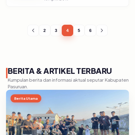
kebencian, Kementerian Komunikasi dan
Informatika RI menyediakan layanan yang
diberi...
2
3
4
5
6
BERITA & ARTIKEL TERBARU
Kumpulan berita dan informasi aktual seputar Kabupaten
Pasuruan.
Berita Utama