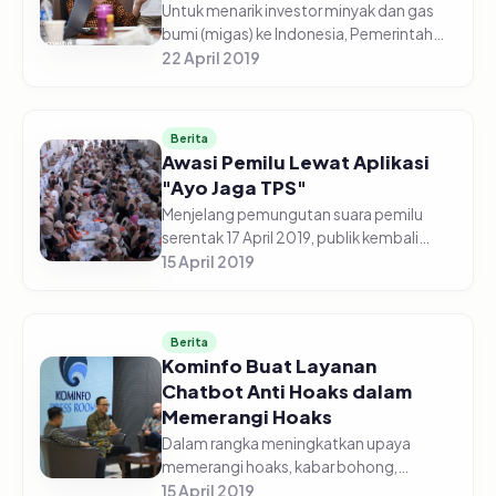
Untuk menarik investor minyak dan gas
bumi (migas) ke Indonesia, Pemerintah
berencana akan menggratiskan raw data
22 April 2019
migas Indonesia untuk dapat diakses
secara luas oleh investor. Pem...
Berita
Awasi Pemilu Lewat Aplikasi
"Ayo Jaga TPS"
Menjelang pemungutan suara pemilu
serentak 17 April 2019, publik kembali
diingatkan untuk berpartisipasi menjaga
15 April 2019
tempat pemungutan suara (TPS) dari
segala bentuk kecurangan. Partis...
Berita
Kominfo Buat Layanan
Chatbot Anti Hoaks dalam
Memerangi Hoaks
Dalam rangka meningkatkan upaya
memerangi hoaks, kabar bohong,
informasi menyesatkan dan ujaran
15 April 2019