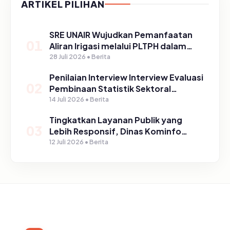
ARTIKEL PILIHAN
SRE UNAIR Wujudkan Pemanfaatan
01
Aliran Irigasi melalui PLTPH dalam
Program TIRTA PELITA di Desa
28 Juli 2026 • Berita
Ngerong
Penilaian Interview Interview Evaluasi
02
Pembinaan Statistik Sektoral
Kabupaten Pasuruan
14 Juli 2026 • Berita
Tingkatkan Layanan Publik yang
03
Lebih Responsif, Dinas Kominfo
Gelar Sosialisasi SP4N Lapor di
12 Juli 2026 • Berita
Tingkat Puskesmas, UPT, serta
SD/SMP di Kabupaten Pasuruan