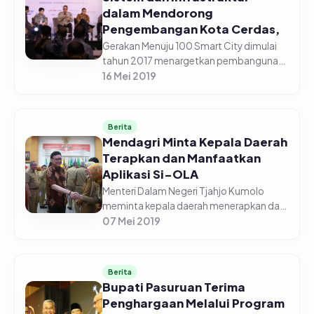
dalam Mendorong
Pengembangan Kota Cerdas,
Gerakan Menuju 100 Smart City dimulai
tahun 2017 menargetkan pembangunan
smart city atau kota cerdas yang berdaya
16 Mei 2019
saing, berbasis teknologi dan budaya
lokal. Hal tersebut diamanat...
Berita
Mendagri Minta Kepala Daerah
Terapkan dan Manfaatkan
Aplikasi Si-OLA
Menteri Dalam Negeri Tjahjo Kumolo
meminta kepala daerah menerapkan dan
memanfaatkan aplikasi Sistem Online
07 Mei 2019
Layanan Administrasi (Si-OLA). Perintah
tersebut tertuang dalam Surat Ed...
Berita
Bupati Pasuruan Terima
Penghargaan Melalui Program