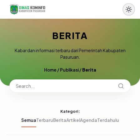
BERITA
Kabar dan informasi terbaru dari Pemerintah Kabupaten
Pasuruan.
Home
/
Publikasi
/
Berita
Kategori:
Semua
Terbaru
Berita
Artikel
Agenda
Terdahulu