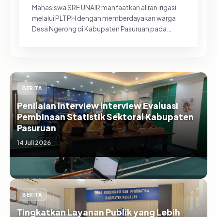
Mahasiswa SRE UNAIR manfaatkan aliran irigasi
melalui PLTPH dengan memberdayakan warga
Desa Ngerong di Kabupaten Pasuruan pada
Minggu (26/07/2026).&nbsp;Pemanfa...
BERITA
Penilaian Interview Interview Evaluasi
Pembinaan Statistik Sektoral Kabupaten
Pasuruan
14 Juli 2026
BERITA
Tingkatkan Layanan Publik yang Lebih