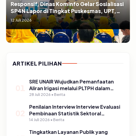
Responsif, Dinas Kominfo Gelar Sosialisasi
SP4N Lapor di Tingkat Puskesmas, UPT,
serta SD/SMP di Kabupaten Pasuruan
12 Juli 2026
ARTIKEL PILIHAN
SRE UNAIR Wujudkan Pemanfaatan
01
Aliran Irigasi melalui PLTPH dalam
Program TIRTA PELITA di Desa
28 Juli 2026 • Berita
Ngerong
Penilaian Interview Interview Evaluasi
02
Pembinaan Statistik Sektoral
Kabupaten Pasuruan
14 Juli 2026 • Berita
Tingkatkan Layanan Publik yang