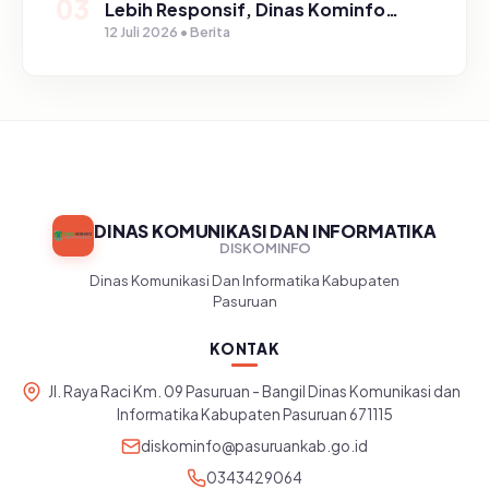
03
Lebih Responsif, Dinas Kominfo
Gelar Sosialisasi SP4N Lapor di
12 Juli 2026 • Berita
Tingkat Puskesmas, UPT, serta
SD/SMP di Kabupaten Pasuruan
DINAS KOMUNIKASI DAN INFORMATIKA
DISKOMINFO
Dinas Komunikasi Dan Informatika Kabupaten
Pasuruan
KONTAK
Jl. Raya Raci Km. 09 Pasuruan - Bangil Dinas Komunikasi dan
Informatika Kabupaten Pasuruan 671115
diskominfo@pasuruankab.go.id
0343429064