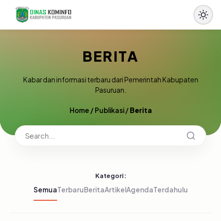
BERITA
Kabar dan informasi terbaru dari Pemerintah Kabupaten
Pasuruan.
Home
/
Publikasi
/
Berita
Kategori:
Semua
Terbaru
Berita
Artikel
Agenda
Terdahulu