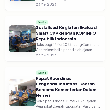
diselenggarakan secara daring di gedung
23 Mei 2023
Command Center pada Senin pagi, 22
Mei 2023. Jajaran Perangkat Daerah
Kabupaten Pasur...
Berita
Sosialisasi Kegiatan Evaluasi
Smart City dengan KOMINFO
Republik Indonesia
Rabu pagi, 17 Mei 2023, ruang Command
Center kembali dipadati oleh jajaran
perangkat Daerah Kabupaten Pasuruan.
23 Mei 2023
Kali ini para ASN tersebut menghadiri
kegiatan sosialisasi Smart C...
Berita
Rapat Koordinasi
Pengendalian Inflasi Daerah
Bersama Kementerian Dalam
Negeri
Senin pagi tanggal 15 Mei 2023, jajaran
Perangkat Daerah Kabupaten Pasuruan