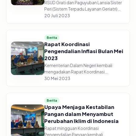
RSUD Grati dan Paguyuban Lansia Sister
Peri (Sistem Terpadu Layanan Geriatri)
Bersama Tim Penggerak PKK Kabupaten
20 Juli 2023
Pasuruan, menggelar Acara Hari Lanjut
Usia Nasional Tahun 2023, da...
Berita
Rapat Koordinasi
Pengendalian Inflasi Bulan Mei
2023
Kementerian Dalam Negeri kembali
mengadakan Rapat Koordinasi
Pengendalian Pangan pada Senin pagi,
30 Mei 2023
29 Mei 2023. Menteri Dalam Negeri,
Muhammad Tito Karnavian, hadir
sekaligus memimp...
Berita
Upaya Menjaga Kestabilan
Pangan dalam Menyambut
Perubahan Iklim di Indonesia
Rapat mingguan Koordinasi
Pengendalian Pangan kembali