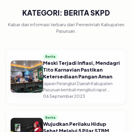
KATEGORI: BERITA SKPD
Kabar dan informasi terbaru dari Pemerintah Kabupaten
Pasuruan.
Berita
Meski Terjadi Inflasi, Mendagri
Tito Karnavian Pastikan
Ketersediaan Pangan Aman
Jajaran Perangkat Daerah Kabupaten
Pasuruan kembali mengikuti rapat
koordinasi pengendalian inflasi daerah
06 September 2023
Tahun 2023, edisi Senin (04/09/2023)
Pagi, di gedung Command Center
Dinas...
Berita
Wujudkan Perilaku Hidup
Sehat Melalui 5 Pilar STBM