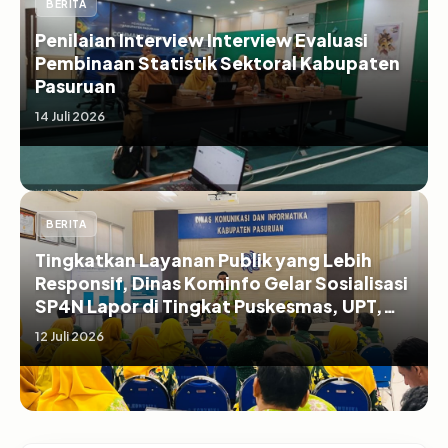
BERITA
Penilaian Interview Interview Evaluasi
Pembinaan Statistik Sektoral Kabupaten
Pasuruan
14 Juli 2026
BERITA
Tingkatkan Layanan Publik yang Lebih
Responsif, Dinas Kominfo Gelar Sosialisasi
SP4N Lapor di Tingkat Puskesmas, UPT,
serta SD/SMP di Kabupaten Pasuruan
12 Juli 2026