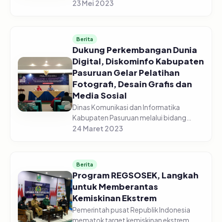
menghadiri Rapat Koordinasi
23 Mei 2023
Pengendalian Pangan di gedung
Command Center yang diselenggarakan
secara vir...
Berita
Dukung Perkembangan Dunia
Digital, Diskominfo Kabupaten
Pasuruan Gelar Pelatihan
Fotografi, Desain Grafis dan
Media Sosial
Dinas Komunikasi dan Informatika
Kabupaten Pasuruan melalui bidang
Informasi dan Komunikasi Publik (IKP)
24 Maret 2023
sukses menggelar pelatihan fotografi,
desain grafis dan media sosial, pada...
Berita
Program REGSOSEK, Langkah
untuk Memberantas
Kemiskinan Ekstrem
Pemerintah pusat Republik Indonesia
mematok target kemiskinan ekstrem