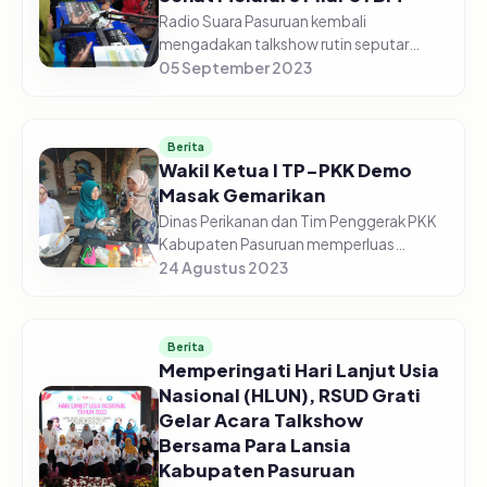
Radio Suara Pasuruan kembali
mengadakan talkshow rutin seputar
kesehatan, bekerja sama dengan Dinas
05 September 2023
Kesehatan Kabupaten Pasuruan. Kali ini
edisi Jum'at (05/09/2023) Pagi, dengan
to...
Berita
Wakil Ketua I TP-PKK Demo
Masak Gemarikan
Dinas Perikanan dan Tim Penggerak PKK
Kabupaten Pasuruan memperluas
kampanye Gemarikan (Gerakan
24 Agustus 2023
Masyarakat Makan Ikan) di Kelurahan
Kolusari Kecamatan Bangil Kabupaten
Pasuruan pad...
Berita
Memperingati Hari Lanjut Usia
Nasional (HLUN), RSUD Grati
Gelar Acara Talkshow
Bersama Para Lansia
Kabupaten Pasuruan