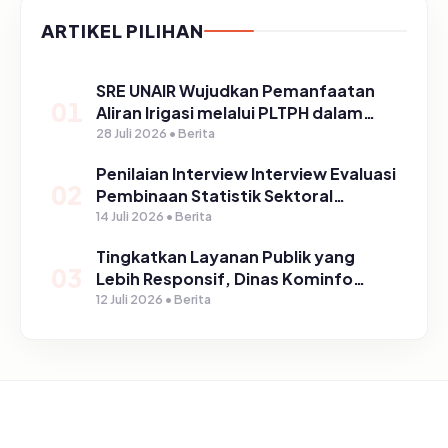
ARTIKEL PILIHAN
SRE UNAIR Wujudkan Pemanfaatan
01
Aliran Irigasi melalui PLTPH dalam
Program TIRTA PELITA di Desa
28 Juli 2026 • Berita
Ngerong
Penilaian Interview Interview Evaluasi
02
Pembinaan Statistik Sektoral
Kabupaten Pasuruan
14 Juli 2026 • Berita
Tingkatkan Layanan Publik yang
03
Lebih Responsif, Dinas Kominfo
Gelar Sosialisasi SP4N Lapor di
12 Juli 2026 • Berita
Tingkat Puskesmas, UPT, serta
SD/SMP di Kabupaten Pasuruan