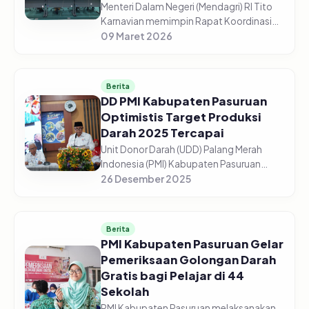
Menteri Dalam Negeri (Mendagri) RI Tito
Karnavian memimpin Rapat Koordinasi
(Rakor) Pengendalian Inflasi Daerah dari
09 Maret 2026
Aula Wan Seri Beni, Dompak,
Tanjungpinang, Senin (9/3/2026). Me...
Berita
DD PMI Kabupaten Pasuruan
Optimistis Target Produksi
Darah 2025 Tercapai
Unit Donor Darah (UDD) Palang Merah
Indonesia (PMI) Kabupaten Pasuruan
optimistis target produksi darah tahun
26 Desember 2025
2025 dapat tercapai sesuai
perencanaan. Dari target 13.500 kantong
dar...
Berita
PMI Kabupaten Pasuruan Gelar
Pemeriksaan Golongan Darah
Gratis bagi Pelajar di 44
Sekolah
PMI Kabupaten Pasuruan melaksanakan