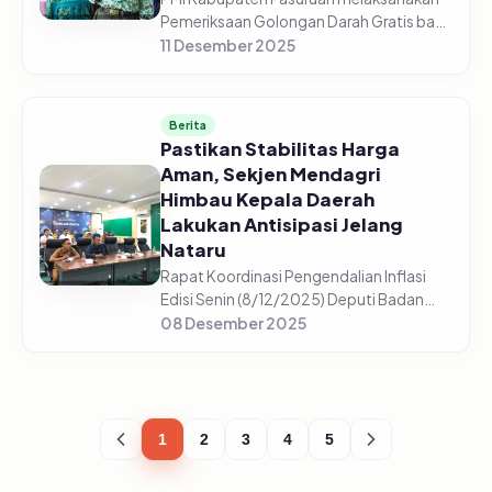
Pemeriksaan Golongan Darah Gratis bagi
5.225 pelajar di 44 sekolah yang tersebar
11 Desember 2025
di setiap sekolah mulai dari SD/Sederajat,
SMP/Sederajat, dan S...
Berita
Pastikan Stabilitas Harga
Aman, Sekjen Mendagri
Himbau Kepala Daerah
Lakukan Antisipasi Jelang
Nataru
Rapat Koordinasi Pengendalian Inflasi
Edisi Senin (8/12/2025) Deputi Badan
Pusat Statistik, Pudji Ismartini
08 Desember 2025
menyampaikan beberapa komoditas
mengalami kenaikan jelang Nataru
(Natal,...
1
2
3
4
5