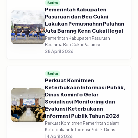
Berita
Pemerintah Kabupaten
Pasuruan dan Bea Cukai
Lakukan Pemusnahan Puluhan
Juta Barang Kena Cukai Ilegal
Pemerintah Kabupaten Pasuruan
Bersama Bea Cukai Pasuruan
melaksanakan pemusnahan jutaan
28 April 2026
barang kena cukai ilegal di halaman GOR
Sasana Krida Anoraga Raci, Senin,
27/04/2026. Pemusn...
Berita
Perkuat Komitmen
Keterbukaan Informasi Publik,
Dinas Kominfo Gelar
Sosialisasi Monitoring dan
Evaluasi Keterbukaan
Informasi Publik Tahun 2026
Perkuat Komitmen Pemerintah dalam
Keterbukaan Informasi Publik, Dinas
Komunikasi dan Informatika Kabupaten
14 April 2026