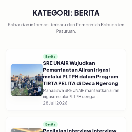
KATEGORI: BERITA
Kabar dan informasi terbaru dari Pemerintah Kabupaten
Pasuruan.
Berita
SRE UNAIR Wujudkan
Pemanfaatan Aliran Irigasi
melalui PLTPH dalam Program
TIRTA PELITA di Desa Ngerong
Mahasiswa SRE UNAIR manfaatkan aliran
irigasi melalui PLTPH dengan
memberdayakan warga Desa Ngerong di
28 Juli 2026
Kabupaten Pasuruan pada Minggu
(26/07/2026).&nbsp;Pemanfaatan
potensi aliran...
Berita
Penilaian Interview Interview