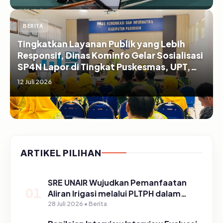
BERITA
Tingkatkan Layanan Publik yang Lebih
Responsif, Dinas Kominfo Gelar Sosialisasi
SP4N Lapor di Tingkat Puskesmas, UPT,
serta SD/SMP di Kabupaten Pasuruan
12 Juli 2026
ARTIKEL PILIHAN
SRE UNAIR Wujudkan Pemanfaatan
01
Aliran Irigasi melalui PLTPH dalam
Program TIRTA PELITA di Desa
28 Juli 2026 • Berita
Ngerong