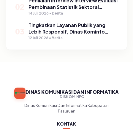
Penilaian Interview Interview Evaluasi
02
Pembinaan Statistik Sektoral
Kabupaten Pasuruan
14 Juli 2026 • Berita
Tingkatkan Layanan Publik yang
03
Lebih Responsif, Dinas Kominfo
Gelar Sosialisasi SP4N Lapor di
12 Juli 2026 • Berita
Tingkat Puskesmas, UPT, serta
SD/SMP di Kabupaten Pasuruan
DINAS KOMUNIKASI DAN INFORMATIKA
DISKOMINFO
Dinas Komunikasi Dan Informatika Kabupaten
Pasuruan
KONTAK