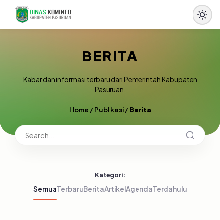
BERITA
Kabar dan informasi terbaru dari Pemerintah Kabupaten
Pasuruan.
Home
/
Publikasi
/
Berita
Kategori:
Semua
Terbaru
Berita
Artikel
Agenda
Terdahulu