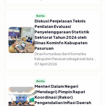
Pasuruan menggelar acara Sosialisasi
Monitoring dan Evaluasi Keterbukaan...
Berita
Diskusi Penjelasan Teknis
Penilaian Evaluasi
Penyelenggaraan Statistik
Sektoral Tahun 2026 oleh
Dinas Kominfo Kabupaten
Pasuruan
Dinas Komunikasi dan Informatika
Kabupaten Pasuruan sebagai wali data
mengadakan Diskusi Bersama Tentang
07 April 2026
Penjelasan Teknis Penilaian Evaluasi
Penyelenggaraan Statistik Sektoral Tah...
Berita
Menteri Dalam Negeri
(Mendagri) Pimpin Rapat
Koordinasi (Rakor)
Pengendalian Inflasi Daerah