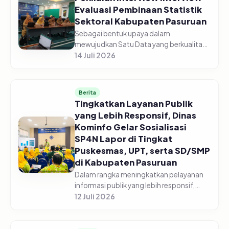
Evaluasi Pembinaan Statistik
Sektoral Kabupaten Pasuruan
Sebagai bentuk upaya dalam
mewujudkan Satu Data yang berkualitas,
Dinas Komunikasi dan Informatika
14 Juli 2026
Kabupaten Pasuruan laksanakan
Penilaian Interview Evaluasi Pembinaan
Statistik Se...
Berita
Tingkatkan Layanan Publik
yang Lebih Responsif, Dinas
Kominfo Gelar Sosialisasi
SP4N Lapor di Tingkat
Puskesmas, UPT, serta SD/SMP
di Kabupaten Pasuruan
Dalam rangka meningkatkan pelayanan
informasi publik yang lebih responsif,
Pemerintah Kabupaten Pasuruan melalui
12 Juli 2026
Dinas Komunikasi dan Informatika
Kabupaten Pasuruan menggelar acara...