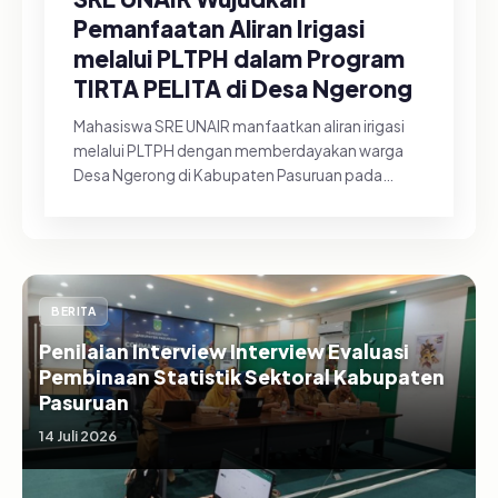
Pemanfaatan Aliran Irigasi
melalui PLTPH dalam Program
TIRTA PELITA di Desa Ngerong
Mahasiswa SRE UNAIR manfaatkan aliran irigasi
melalui PLTPH dengan memberdayakan warga
Desa Ngerong di Kabupaten Pasuruan pada
Minggu (26/07/2026).&nbsp;Pemanfa...
BERITA
Penilaian Interview Interview Evaluasi
Pembinaan Statistik Sektoral Kabupaten
Pasuruan
14 Juli 2026