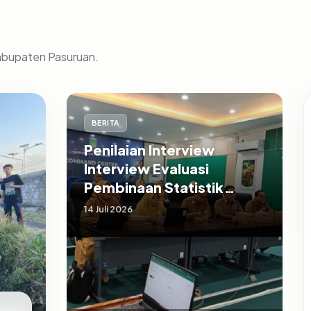
Kabupaten Pasuruan.
BERITA
Penilaian Interview
Interview Evaluasi
Pembinaan Statistik
Sektoral Kabupaten
14 Juli 2026
Pasuruan