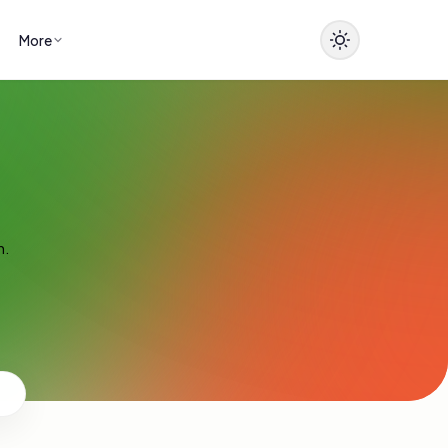
More
n.