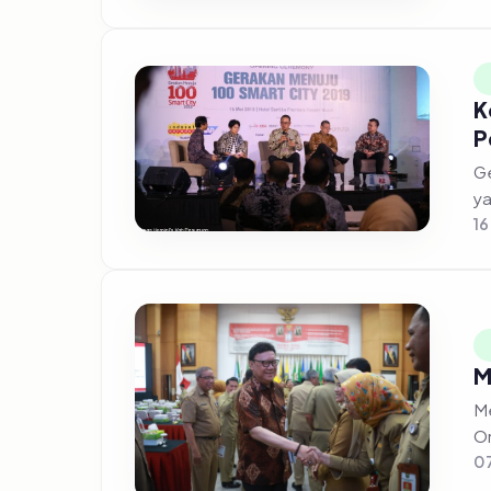
K
P
Gerakan
ya
16
M
Me
On
07