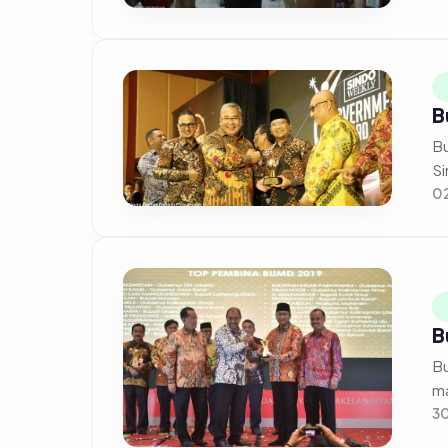
B
Bu
Si
02
B
Bu
ma
30