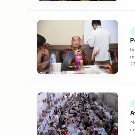
P
Un
ra
22
A
Me
me