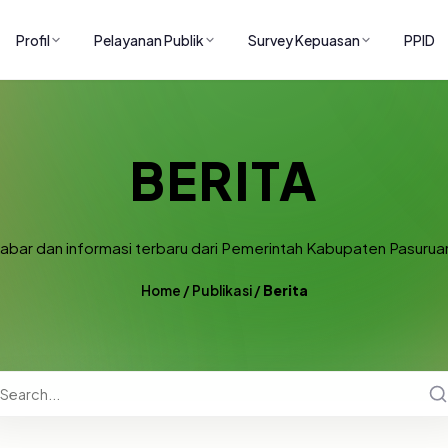
Profil
Pelayanan Publik
Survey Kepuasan
PPID
BERITA
abar dan informasi terbaru dari Pemerintah Kabupaten Pasurua
Home
/
Publikasi
/
Berita