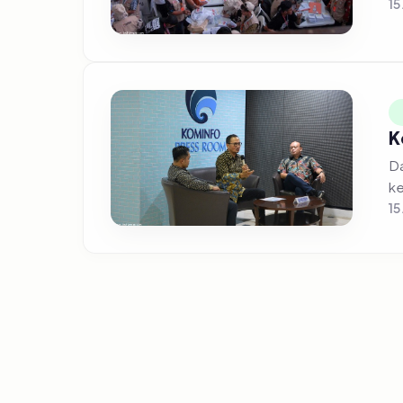
15
K
Da
ke
15