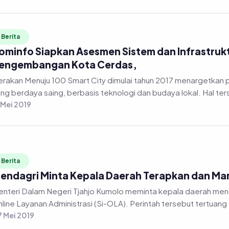
Berita
ominfo Siapkan Asesmen Sistem dan Infrastru
engembangan Kota Cerdas,
 Menuju 100 Smart City dimulai tahun 2017 menargetkan pembangunan smart city atau kota cerdas
ng berdaya saing, berbasis teknologi dan budaya lokal. Hal ter
 Mei 2019
Berita
endagri Minta Kepala Daerah Terapkan dan Man
nteri Dalam Negeri Tjahjo Kumolo meminta kepala daerah men
line Layanan Administrasi (Si-OLA). Perintah tersebut tertuang
 Mei 2019