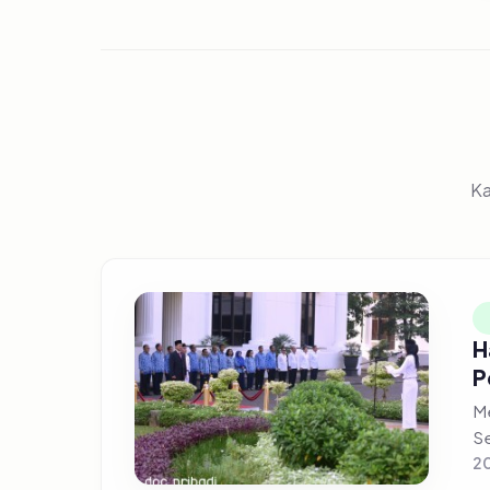
Ka
H
P
Me
Se
20