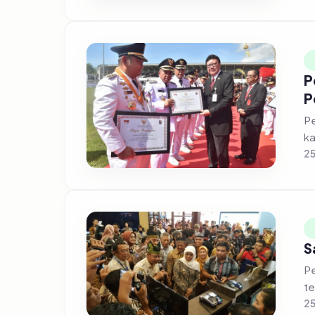
P
P
Pe
ka
25
S
Pe
te
25