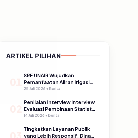
ARTIKEL PILIHAN
SRE UNAIR Wujudkan
01
Pemanfaatan Aliran Irigasi
melalui PLTPH dalam
28 Juli 2026 • Berita
Program TIRTA PELITA di
Penilaian Interview Interview
Desa Ngerong
02
Evaluasi Pembinaan Statistik
Sektoral Kabupaten
14 Juli 2026 • Berita
Pasuruan
Tingkatkan Layanan Publik
03
yang Lebih Responsif, Dinas