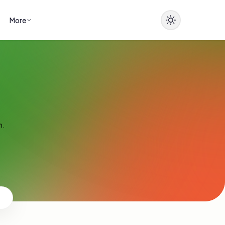
More
n.