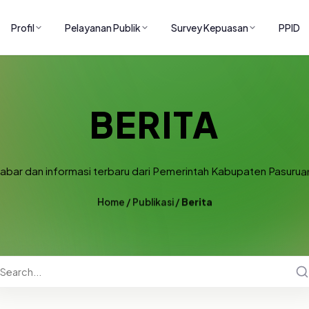
Profil
Pelayanan Publik
Survey Kepuasan
PPID
BERITA
abar dan informasi terbaru dari Pemerintah Kabupaten Pasurua
Home
/
Publikasi
/
Berita