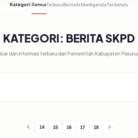
Kategori:
Semua
Terbaru
Berita
Artikel
Agenda
Terdahulu
KATEGORI: BERITA SKPD
bar dan informasi terbaru dari Pemerintah Kabupaten Pasuru
14
15
16
17
18