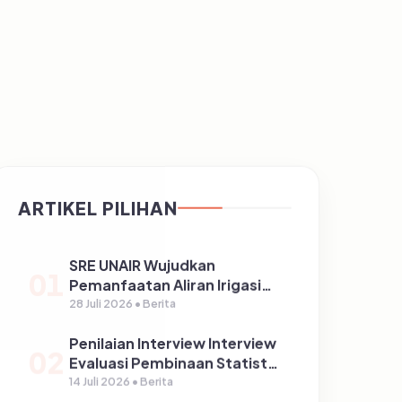
ARTIKEL PILIHAN
SRE UNAIR Wujudkan
01
Pemanfaatan Aliran Irigasi
melalui PLTPH dalam
28 Juli 2026 • Berita
Program TIRTA PELITA di
Penilaian Interview Interview
Desa Ngerong
02
Evaluasi Pembinaan Statistik
Sektoral Kabupaten
14 Juli 2026 • Berita
Pasuruan