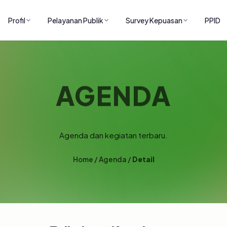
Profil
Pelayanan Publik
Survey Kepuasan
PPID
AGENDA
Agenda dan kegiatan terbaru.
Home
/
Agenda
/
Detail