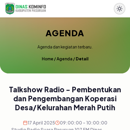
AGENDA
Agenda dan kegiatan terbaru.
Home
/
Agenda
/
Detail
Talkshow Radio - Pembentukan
dan Pengembangan Koperasi
Desa/Kelurahan Merah Putih
17 April 2025
09:00:00 - 10:00:00
Studio Radio Suara Pasuruan 107 FM Dinas