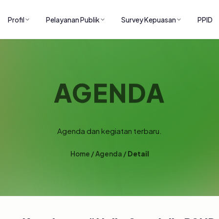
Profil
Pelayanan Publik
Survey Kepuasan
PPID
AGENDA
Agenda dan kegiatan terbaru.
Home
/
Agenda
/
Detail