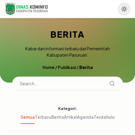
BERITA
Kabar dan informasi terbaru dari Pemerintah
Kabupaten Pasuruan.
Home
/
Publikasi
/
Berita
Kategori:
Semua
Terbaru
Berita
Artikel
Agenda
Terdahulu