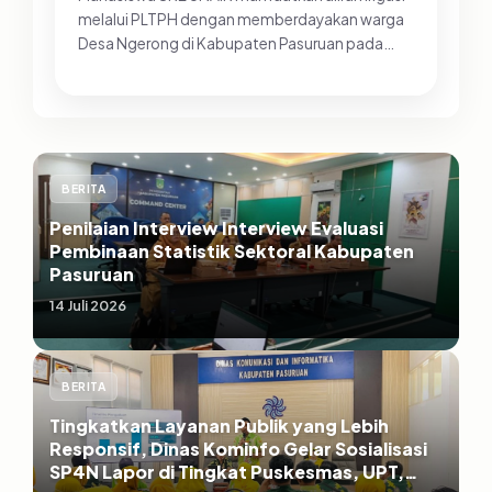
melalui PLTPH dengan memberdayakan warga
Desa Ngerong di Kabupaten Pasuruan pada
Minggu (26/07/2026).&nbsp;Pemanfa...
BERITA
Penilaian Interview Interview Evaluasi
Pembinaan Statistik Sektoral Kabupaten
Pasuruan
14 Juli 2026
BERITA
Tingkatkan Layanan Publik yang Lebih
Responsif, Dinas Kominfo Gelar Sosialisasi
SP4N Lapor di Tingkat Puskesmas, UPT,