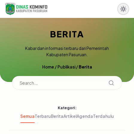
BERITA
Kabar dan informasi terbaru dari Pemerintah
Kabupaten Pasuruan.
Home
/
Publikasi
/
Berita
Kategori:
Semua
Terbaru
Berita
Artikel
Agenda
Terdahulu