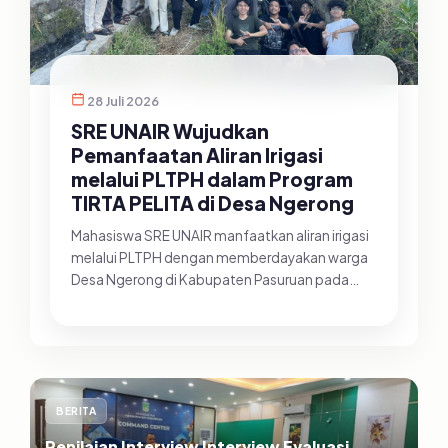
28 Juli 2026
SRE UNAIR Wujudkan
Pemanfaatan Aliran Irigasi
melalui PLTPH dalam Program
TIRTA PELITA di Desa Ngerong
Mahasiswa SRE UNAIR manfaatkan aliran irigasi
melalui PLTPH dengan memberdayakan warga
Desa Ngerong di Kabupaten Pasuruan pada
Minggu (26/07/2026).&nbsp;Pemanfa...
BERITA
Penilaian Interview Interview Evaluasi