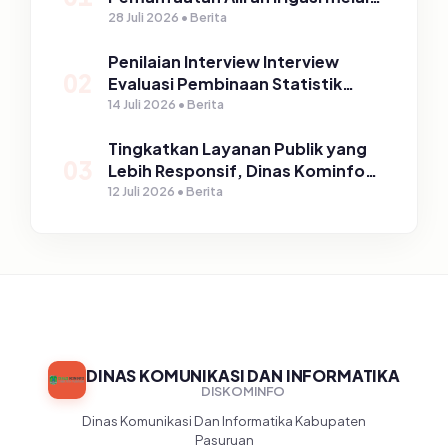
PLTPH dalam Program TIRTA
28 Juli 2026 • Berita
PELITA di Desa Ngerong
Penilaian Interview Interview
02
Evaluasi Pembinaan Statistik
Sektoral Kabupaten Pasuruan
14 Juli 2026 • Berita
Tingkatkan Layanan Publik yang
03
Lebih Responsif, Dinas Kominfo
Gelar Sosialisasi SP4N Lapor di
12 Juli 2026 • Berita
Tingkat Puskesmas, UPT, serta
SD/SMP di Kabupaten Pasuruan
DINAS KOMUNIKASI DAN INFORMATIKA
DISKOMINFO
Dinas Komunikasi Dan Informatika Kabupaten
Pasuruan