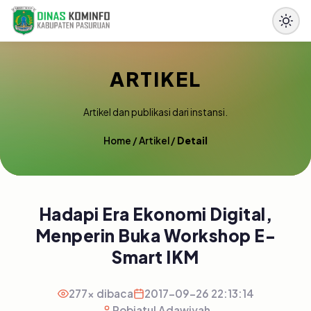
ARTIKEL
Artikel dan publikasi dari instansi.
Home
/
Artikel
/
Detail
Hadapi Era Ekonomi Digital,
Menperin Buka Workshop E-
Smart IKM
277x dibaca
2017-09-26 22:13:14
Robiatul Adawiyah