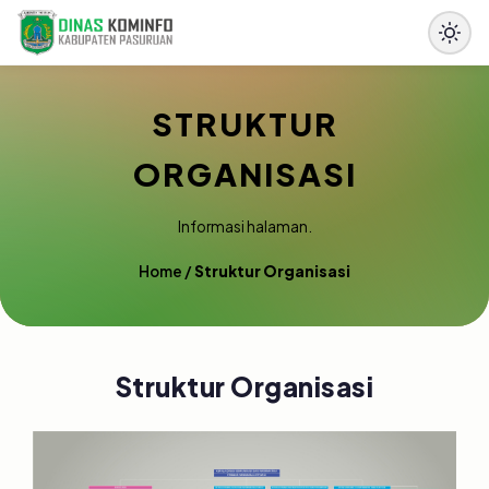
STRUKTUR
ORGANISASI
Informasi halaman.
Home
/
Struktur Organisasi
Struktur Organisasi