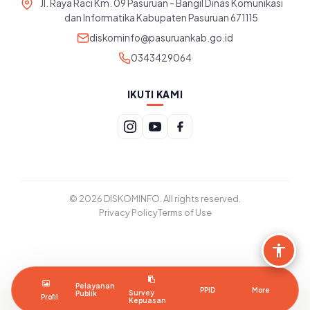
Jl. Raya Raci Km. 09 Pasuruan - Bangil Dinas Komunikasi
dan Informatika Kabupaten Pasuruan 671115
diskominfo@pasuruankab.go.id
0343429064
IKUTI KAMI
© 2026 DISKOMINFO. All rights reserved.
Privacy Policy
Terms of Use
Pelayanan
PPID
More
Survey
Publik
Profil
Kepuasan