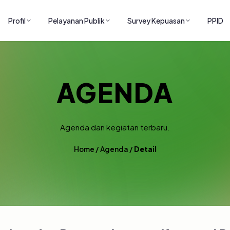
Profil
Pelayanan Publik
Survey Kepuasan
PPID
AGENDA
Agenda dan kegiatan terbaru.
Home
/
Agenda
/
Detail