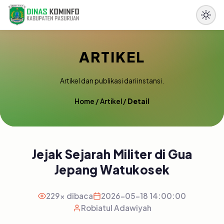
ARTIKEL
Artikel dan publikasi dari instansi.
Home
/
Artikel
/
Detail
Jejak Sejarah Militer di Gua
Jepang Watukosek
229x dibaca
2026-05-18 14:00:00
Robiatul Adawiyah