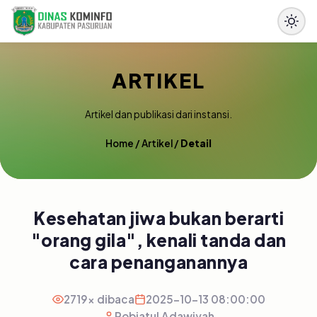
ARTIKEL
Artikel dan publikasi dari instansi.
Home
/
Artikel
/
Detail
Kesehatan jiwa bukan berarti
"orang gila", kenali tanda dan
cara penanganannya
2719x dibaca
2025-10-13 08:00:00
Robiatul Adawiyah