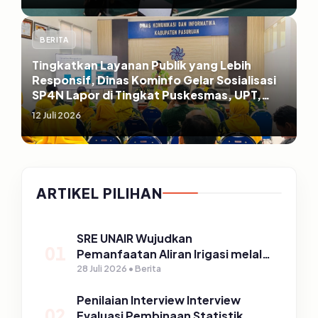
BERITA
Tingkatkan Layanan Publik yang Lebih
Responsif, Dinas Kominfo Gelar Sosialisasi
SP4N Lapor di Tingkat Puskesmas, UPT,
serta SD/SMP di Kabupaten Pasuruan
12 Juli 2026
ARTIKEL PILIHAN
SRE UNAIR Wujudkan
01
Pemanfaatan Aliran Irigasi melalui
PLTPH dalam Program TIRTA
28 Juli 2026 • Berita
PELITA di Desa Ngerong
Penilaian Interview Interview
02
Evaluasi Pembinaan Statistik