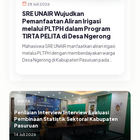
28 Juli 2026
SRE UNAIR Wujudkan
Pemanfaatan Aliran Irigasi
melalui PLTPH dalam Program
TIRTA PELITA di Desa Ngerong
Mahasiswa SRE UNAIR manfaatkan aliran irigasi
melalui PLTPH dengan memberdayakan warga
Desa Ngerong di Kabupaten Pasuruan pada
Minggu (26/07/2026).&nbsp;Pemanfa...
BERITA
Penilaian Interview Interview Evaluasi
Pembinaan Statistik Sektoral Kabupaten
Pasuruan
14 Juli 2026