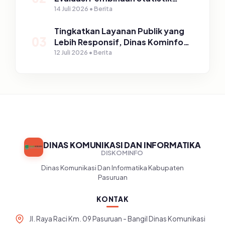
Sektoral Kabupaten Pasuruan
14 Juli 2026 • Berita
Tingkatkan Layanan Publik yang
03
Lebih Responsif, Dinas Kominfo
Gelar Sosialisasi SP4N Lapor di
12 Juli 2026 • Berita
Tingkat Puskesmas, UPT, serta
SD/SMP di Kabupaten Pasuruan
DINAS KOMUNIKASI DAN INFORMATIKA
DISKOMINFO
Dinas Komunikasi Dan Informatika Kabupaten
Pasuruan
KONTAK
Jl. Raya Raci Km. 09 Pasuruan - Bangil Dinas Komunikasi