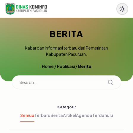
BERITA
Kabar dan informasi terbaru dari Pemerintah
Kabupaten Pasuruan.
Home
/
Publikasi
/
Berita
Kategori:
Semua
Terbaru
Berita
Artikel
Agenda
Terdahulu