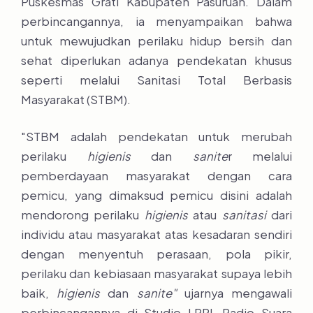
Puskesmas Grati Kabupaten Pasuruan. Dalam
perbincangannya, ia menyampaikan bahwa
untuk mewujudkan perilaku hidup bersih dan
sehat diperlukan adanya pendekatan khusus
seperti melalui Sanitasi Total Berbasis
Masyarakat (STBM).
"STBM adalah pendekatan untuk merubah
perilaku
higienis
dan
sanite
r melalui
pemberdayaan masyarakat dengan cara
pemicu, yang dimaksud pemicu disini adalah
mendorong perilaku
higienis
atau
sanitasi
dari
individu atau masyarakat atas kesadaran sendiri
dengan menyentuh perasaan, pola pikir,
perilaku dan kebiasaan masyarakat supaya lebih
baik,
higienis
dan
sanite"
ujarnya mengawali
perbincangannya di Studio LPPL Radio Suara