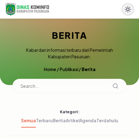
BERITA
Kabar dan informasi terbaru dari Pemerintah
Kabupaten Pasuruan.
Home
/
Publikasi
/
Berita
Kategori:
Semua
Terbaru
Berita
Artikel
Agenda
Terdahulu