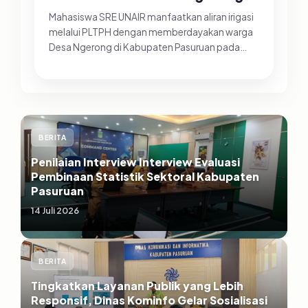
Mahasiswa SRE UNAIR manfaatkan aliran irigasi
melalui PLTPH dengan memberdayakan warga
Desa Ngerong di Kabupaten Pasuruan pada
Minggu (26/07/2026).&nbsp;Pemanfa...
BERITA
Penilaian Interview Interview Evaluasi
Pembinaan Statistik Sektoral Kabupaten
Pasuruan
14 Juli 2026
BERITA
Tingkatkan Layanan Publik yang Lebih
Responsif, Dinas Kominfo Gelar Sosialisasi