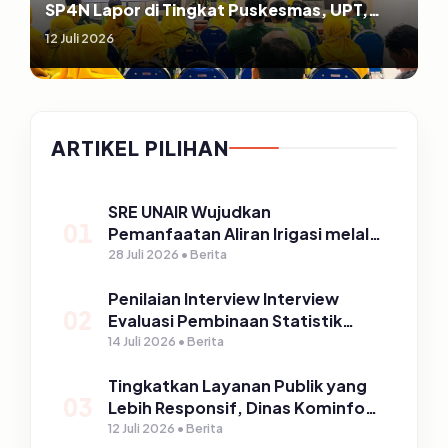
SP4N Lapor di Tingkat Puskesmas, UPT,
serta SD/SMP di Kabupaten Pasuruan
12 Juli 2026
ARTIKEL PILIHAN
SRE UNAIR Wujudkan
01
Pemanfaatan Aliran Irigasi melalui
PLTPH dalam Program TIRTA
28 Juli 2026 • Berita
PELITA di Desa Ngerong
Penilaian Interview Interview
02
Evaluasi Pembinaan Statistik
Sektoral Kabupaten Pasuruan
14 Juli 2026 • Berita
Tingkatkan Layanan Publik yang
03
Lebih Responsif, Dinas Kominfo
Gelar Sosialisasi SP4N Lapor di
12 Juli 2026 • Berita