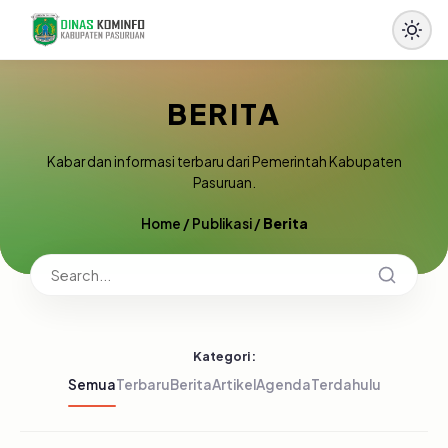
BERITA
Kabar dan informasi terbaru dari Pemerintah Kabupaten
Pasuruan.
Home
/
Publikasi
/
Berita
Kategori:
Semua
Terbaru
Berita
Artikel
Agenda
Terdahulu