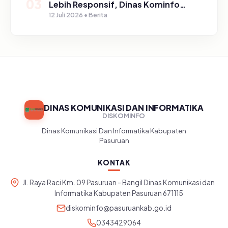
03
Lebih Responsif, Dinas Kominfo
Gelar Sosialisasi SP4N Lapor di
12 Juli 2026 • Berita
Tingkat Puskesmas, UPT, serta
SD/SMP di Kabupaten Pasuruan
DINAS KOMUNIKASI DAN INFORMATIKA
DISKOMINFO
Dinas Komunikasi Dan Informatika Kabupaten
Pasuruan
KONTAK
Jl. Raya Raci Km. 09 Pasuruan - Bangil Dinas Komunikasi dan
Informatika Kabupaten Pasuruan 671115
diskominfo@pasuruankab.go.id
0343429064