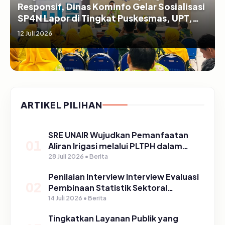
Responsif, Dinas Kominfo Gelar Sosialisasi
SP4N Lapor di Tingkat Puskesmas, UPT,
serta SD/SMP di Kabupaten Pasuruan
12 Juli 2026
ARTIKEL PILIHAN
SRE UNAIR Wujudkan Pemanfaatan
01
Aliran Irigasi melalui PLTPH dalam
Program TIRTA PELITA di Desa
28 Juli 2026 • Berita
Ngerong
Penilaian Interview Interview Evaluasi
02
Pembinaan Statistik Sektoral
Kabupaten Pasuruan
14 Juli 2026 • Berita
Tingkatkan Layanan Publik yang