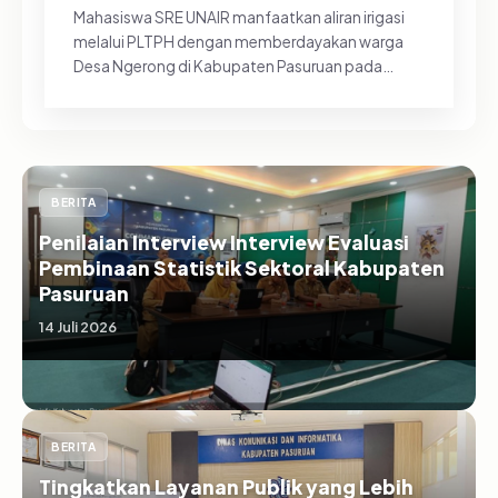
Mahasiswa SRE UNAIR manfaatkan aliran irigasi
melalui PLTPH dengan memberdayakan warga
Desa Ngerong di Kabupaten Pasuruan pada
Minggu (26/07/2026).&nbsp;Pemanfa...
BERITA
Penilaian Interview Interview Evaluasi
Pembinaan Statistik Sektoral Kabupaten
Pasuruan
14 Juli 2026
BERITA
Tingkatkan Layanan Publik yang Lebih