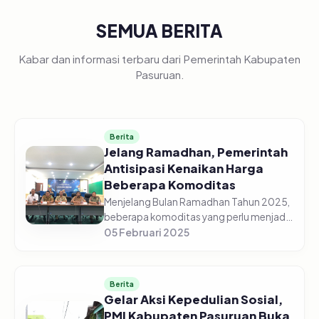
SEMUA BERITA
Kabar dan informasi terbaru dari Pemerintah Kabupaten
Pasuruan.
Berita
Jelang Ramadhan, Pemerintah
Antisipasi Kenaikan Harga
Beberapa Komoditas
Menjelang Bulan Ramadhan Tahun 2025,
beberapa komoditas yang perlu menjadi
atensi karena memberikan andil inflasi
05 Februari 2025
tertinggi di Minggu kelima Bulan Januari
2025 yakni cabai rawit, b...
Berita
Gelar Aksi Kepedulian Sosial,
PMI Kabupaten Pasuruan Buka