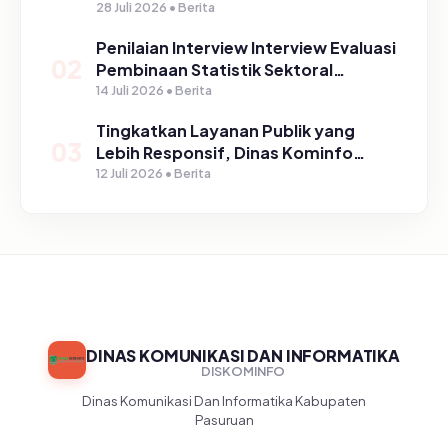
Program TIRTA PELITA di Desa
28 Juli 2026 • Berita
Ngerong
Penilaian Interview Interview Evaluasi
02
Pembinaan Statistik Sektoral
Kabupaten Pasuruan
14 Juli 2026 • Berita
Tingkatkan Layanan Publik yang
03
Lebih Responsif, Dinas Kominfo
Gelar Sosialisasi SP4N Lapor di
12 Juli 2026 • Berita
Tingkat Puskesmas, UPT, serta
SD/SMP di Kabupaten Pasuruan
DINAS KOMUNIKASI DAN INFORMATIKA
DISKOMINFO
Dinas Komunikasi Dan Informatika Kabupaten
Pasuruan