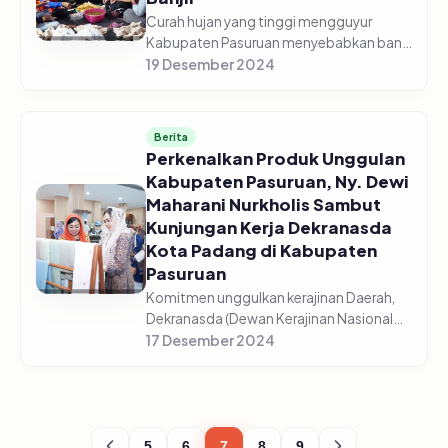
Curah hujan yang tinggi mengguyur
Kabupaten Pasuruan menyebabkan banjir
di sejumlah wilayah, termasuk di
19 Desember 2024
Kecamatan Grati dan Kecamatan Rejoso.
Berdasarkan hasil koordinasi dengan B...
Berita
Perkenalkan Produk Unggulan
Kabupaten Pasuruan, Ny. Dewi
Maharani Nurkholis Sambut
Kunjungan Kerja Dekranasda
Kota Padang di Kabupaten
Pasuruan
Komitmen unggulkan kerajinan Daerah,
Dekranasda (Dewan Kerajinan Nasional
Daerah) Kabupaten Pasuruan
17 Desember 2024
menyambut kunjungan kerja dari
Dekranasda Kota Padang ke Sentra, IKM,
dan Pengr...
5
6
7
8
9