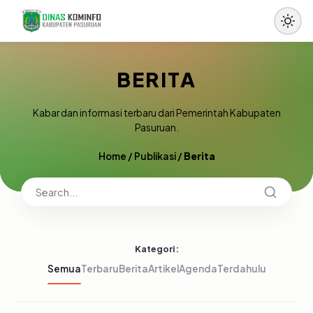
BERITA
Kabar dan informasi terbaru dari Pemerintah Kabupaten
Pasuruan.
Home
/
Publikasi
/
Berita
Kategori:
Semua
Terbaru
Berita
Artikel
Agenda
Terdahulu