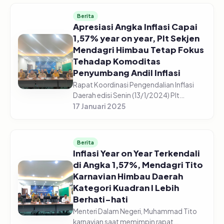
DPRD Kabupaten Pasuruan, pada...
Berita
Apresiasi Angka Inflasi Capai
1,57% year on year, Plt Sekjen
Mendagri Himbau Tetap Fokus
Tehadap Komoditas
Penyumbang Andil Inflasi
Rapat Koordinasi Pengendalian Inflasi
Daerah edisi Senin (13/1/2024) Plt
Sekretaris Jenderal (Sekjen) Kementerian
17 Januari 2025
Dalam Negeri, Tomsi Tohir apresiasi atas
capaian angka inflasi yea...
Berita
Inflasi Year on Year Terkendali
di Angka 1,57%, Mendagri Tito
Karnavian Himbau Daerah
Kategori Kuadran I Lebih
Berhati-hati
Menteri Dalam Negeri, Muhammad Tito
karnavian saat memimpin rapat