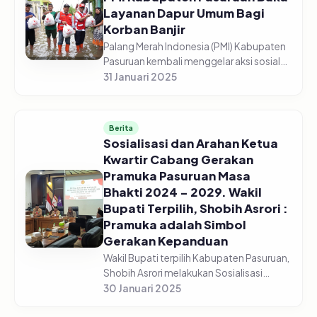
Layanan Dapur Umum Bagi
Korban Banjir
Palang Merah Indonesia (PMI) Kabupaten
Pasuruan kembali menggelar aksi sosial
kemanusiaan terhadap warga terdampak
31 Januari 2025
bencana banjir di beberapa wilayah
Kabupaten Pasuruan. PMI membuk...
Berita
Sosialisasi dan Arahan Ketua
Kwartir Cabang Gerakan
Pramuka Pasuruan Masa
Bhakti 2024 – 2029. Wakil
Bupati Terpilih, Shobih Asrori :
Pramuka adalah Simbol
Gerakan Kepanduan
Wakil Bupati terpilih Kabupaten Pasuruan,
Shobih Asrori melakukan Sosialisasi
sekaligus Arahan Ketua Kwartir Cabang
30 Januari 2025
Gerakan Pramuka Pasuruan di Gedung