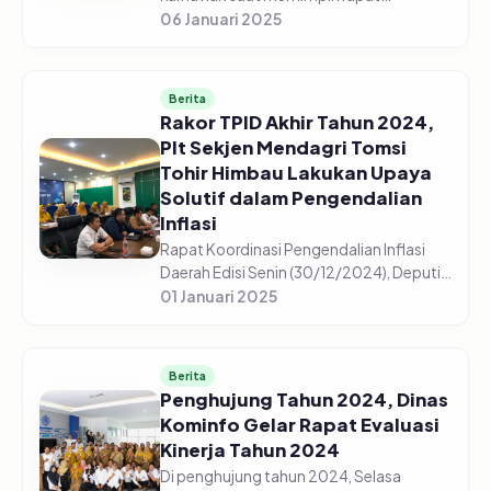
koordinasi inflasi daerah secara virtual
06 Januari 2025
bersama seluruh kepala dan perangkat
daerah se-Kabupaten/Kota, pada
Senin...
Berita
Rakor TPID Akhir Tahun 2024,
Plt Sekjen Mendagri Tomsi
Tohir Himbau Lakukan Upaya
Solutif dalam Pengendalian
Inflasi
Rapat Koordinasi Pengendalian Inflasi
Daerah Edisi Senin (30/12/2024), Deputi
Bidang Statistik Distribusi dan Jasa, Pudji
01 Januari 2025
Ismartini menjelaskan berdasarkan data
dari Badan Pusat St...
Berita
Penghujung Tahun 2024, Dinas
Kominfo Gelar Rapat Evaluasi
Kinerja Tahun 2024
Di penghujung tahun 2024, Selasa