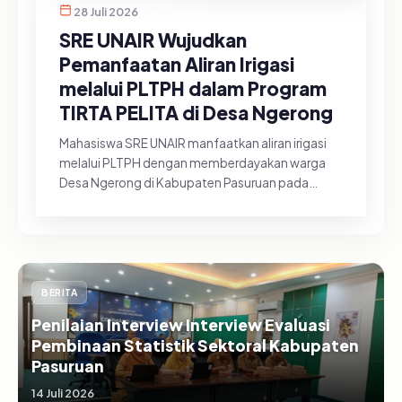
28 Juli 2026
SRE UNAIR Wujudkan
Pemanfaatan Aliran Irigasi
melalui PLTPH dalam Program
TIRTA PELITA di Desa Ngerong
Mahasiswa SRE UNAIR manfaatkan aliran irigasi
melalui PLTPH dengan memberdayakan warga
Desa Ngerong di Kabupaten Pasuruan pada
Minggu (26/07/2026).&nbsp;Pemanfa...
BERITA
Penilaian Interview Interview Evaluasi
Pembinaan Statistik Sektoral Kabupaten
Pasuruan
14 Juli 2026