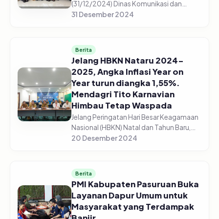
(31/12/2024) Dinas Komunikasi dan
Informatika Kabupaten Pasuruan
31 Desember 2024
menggelar rapat evaluasi kinerja internal
tahun 2024 bersama seluruh pegawai
dan s...
Berita
Jelang HBKN Nataru 2024-
2025, Angka Inflasi Year on
Year turun diangka 1,55%.
Mendagri Tito Karnavian
Himbau Tetap Waspada
Jelang Peringatan Hari Besar Keagamaan
Nasional (HBKN) Natal dan Tahun Baru,
Menteri Dalam Negeri (Mendagri),
20 Desember 2024
Muhammad Tito Karnavian pastikan stok
ketersediaan pangan tetap aman....
Berita
PMI Kabupaten Pasuruan Buka
Layanan Dapur Umum untuk
Masyarakat yang Terdampak
Banjir