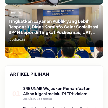
BERITA
Tingkatkan Layanan Publik yang Lebih
Responsif, Dinas Kominfo Gelar Sosialisasi
SP4N Lapor di Tingkat Puskesmas, UPT,
serta SD/SMP di Kabupaten Pasuruan
12 Juli 2026
ARTIKEL PILIHAN
SRE UNAIR Wujudkan Pemanfaatan
01
Aliran Irigasi melalui PLTPH dalam
Program TIRTA PELITA di Desa
28 Juli 2026 • Berita
Ngerong