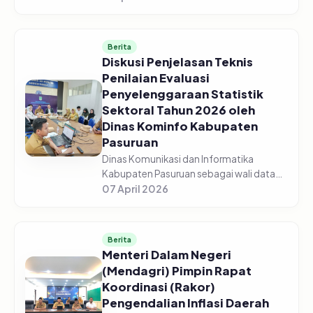
Pasuruan menggelar acara Sosialisasi
Monitoring dan Evaluasi Keterbukaan...
Berita
Diskusi Penjelasan Teknis
Penilaian Evaluasi
Penyelenggaraan Statistik
Sektoral Tahun 2026 oleh
Dinas Kominfo Kabupaten
Pasuruan
Dinas Komunikasi dan Informatika
Kabupaten Pasuruan sebagai wali data
mengadakan Diskusi Bersama Tentang
07 April 2026
Penjelasan Teknis Penilaian Evaluasi
Penyelenggaraan Statistik Sektoral Tah...
Berita
Menteri Dalam Negeri
(Mendagri) Pimpin Rapat
Koordinasi (Rakor)
Pengendalian Inflasi Daerah