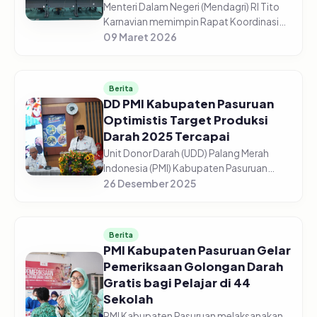
Menteri Dalam Negeri (Mendagri) RI Tito
Karnavian memimpin Rapat Koordinasi
(Rakor) Pengendalian Inflasi Daerah dari
09 Maret 2026
Aula Wan Seri Beni, Dompak,
Tanjungpinang, Senin (9/3/2026). Me...
Berita
DD PMI Kabupaten Pasuruan
Optimistis Target Produksi
Darah 2025 Tercapai
Unit Donor Darah (UDD) Palang Merah
Indonesia (PMI) Kabupaten Pasuruan
optimistis target produksi darah tahun
26 Desember 2025
2025 dapat tercapai sesuai
perencanaan. Dari target 13.500 kantong
dar...
Berita
PMI Kabupaten Pasuruan Gelar
Pemeriksaan Golongan Darah
Gratis bagi Pelajar di 44
Sekolah
PMI Kabupaten Pasuruan melaksanakan