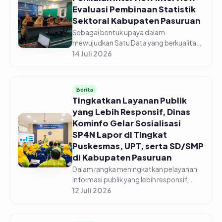
Evaluasi Pembinaan Statistik
Sektoral Kabupaten Pasuruan
Sebagai bentuk upaya dalam
mewujudkan Satu Data yang berkualitas,
Dinas Komunikasi dan Informatika
14 Juli 2026
Kabupaten Pasuruan laksanakan
Penilaian Interview Evaluasi Pembinaan
Statistik Se...
Berita
Tingkatkan Layanan Publik
yang Lebih Responsif, Dinas
Kominfo Gelar Sosialisasi
SP4N Lapor di Tingkat
Puskesmas, UPT, serta SD/SMP
di Kabupaten Pasuruan
Dalam rangka meningkatkan pelayanan
informasi publik yang lebih responsif,
Pemerintah Kabupaten Pasuruan melalui
12 Juli 2026
Dinas Komunikasi dan Informatika
Kabupaten Pasuruan menggelar acara...