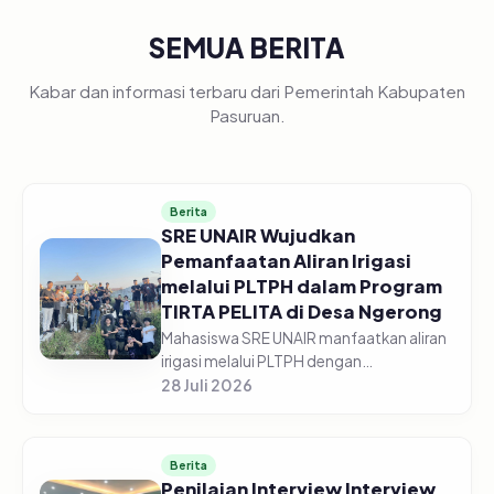
SEMUA BERITA
Kabar dan informasi terbaru dari Pemerintah Kabupaten
Pasuruan.
Berita
SRE UNAIR Wujudkan
Pemanfaatan Aliran Irigasi
melalui PLTPH dalam Program
TIRTA PELITA di Desa Ngerong
Mahasiswa SRE UNAIR manfaatkan aliran
irigasi melalui PLTPH dengan
memberdayakan warga Desa Ngerong di
28 Juli 2026
Kabupaten Pasuruan pada Minggu
(26/07/2026).&nbsp;Pemanfaatan
potensi aliran...
Berita
Penilaian Interview Interview