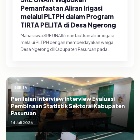
Pemanfaatan Aliran Irigasi
melalui PLTPH dalam Program
TIRTA PELITA di Desa Ngerong
Mahasiswa SRE UNAIR manfaatkan aliran irigasi
melalui PLTPH dengan memberdayakan warga
Desa Ngerong di Kabupaten Pasuruan pada
Minggu (26/07/2026).&nbsp;Pemanfa...
BERITA
Penilaian Interview Interview Evaluasi
Pembinaan Statistik Sektoral Kabupaten
Pasuruan
14 Juli 2026