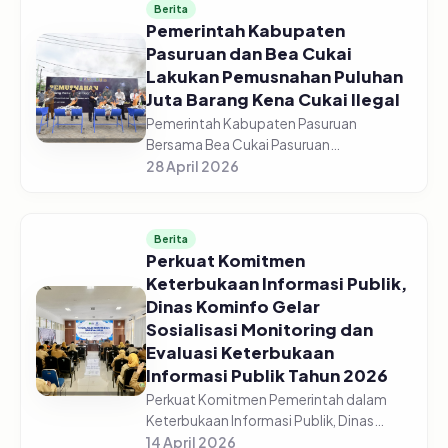
Berita
Pemerintah Kabupaten
Pasuruan dan Bea Cukai
Lakukan Pemusnahan Puluhan
Juta Barang Kena Cukai Ilegal
Pemerintah Kabupaten Pasuruan
Bersama Bea Cukai Pasuruan
melaksanakan pemusnahan jutaan
28 April 2026
barang kena cukai ilegal di halaman GOR
Sasana Krida Anoraga Raci, Senin,
27/04/2026. Pemusn...
Berita
Perkuat Komitmen
Keterbukaan Informasi Publik,
Dinas Kominfo Gelar
Sosialisasi Monitoring dan
Evaluasi Keterbukaan
Informasi Publik Tahun 2026
Perkuat Komitmen Pemerintah dalam
Keterbukaan Informasi Publik, Dinas
Komunikasi dan Informatika Kabupaten
14 April 2026