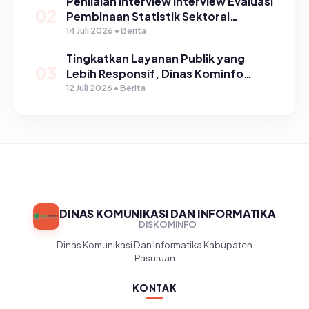
Penilaian Interview Interview Evaluasi
02
Pembinaan Statistik Sektoral
Kabupaten Pasuruan
14 Juli 2026 • Berita
Tingkatkan Layanan Publik yang
03
Lebih Responsif, Dinas Kominfo
Gelar Sosialisasi SP4N Lapor di
12 Juli 2026 • Berita
Tingkat Puskesmas, UPT, serta
SD/SMP di Kabupaten Pasuruan
DINAS KOMUNIKASI DAN INFORMATIKA
DISKOMINFO
Dinas Komunikasi Dan Informatika Kabupaten
Pasuruan
KONTAK