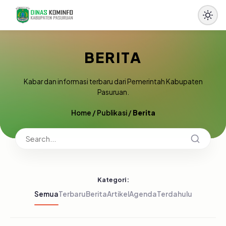
BERITA
Kabar dan informasi terbaru dari Pemerintah Kabupaten
Pasuruan.
Home
/
Publikasi
/
Berita
Kategori:
Semua
Terbaru
Berita
Artikel
Agenda
Terdahulu