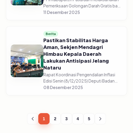
Pemeriksaan Golongan Darah Gratis bagi
5.225 pelajar di 44 sekolah yang tersebar
11 Desember 2025
di setiap sekolah mulai dari SD/Sederajat,
SMP/Sederajat, dan S...
Berita
Pastikan Stabilitas Harga
Aman, Sekjen Mendagri
Himbau Kepala Daerah
Lakukan Antisipasi Jelang
Nataru
Rapat Koordinasi Pengendalian Inflasi
Edisi Senin (8/12/2025) Deputi Badan
Pusat Statistik, Pudji Ismartini
08 Desember 2025
menyampaikan beberapa komoditas
mengalami kenaikan jelang Nataru
(Natal,...
1
2
3
4
5