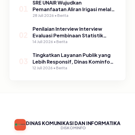
SRE UNAIR Wujudkan
01
Pemanfaatan Aliran Irigasi melalui
PLTPH dalam Program TIRTA
28 Juli 2026 • Berita
PELITA di Desa Ngerong
Penilaian Interview Interview
02
Evaluasi Pembinaan Statistik
Sektoral Kabupaten Pasuruan
14 Juli 2026 • Berita
Tingkatkan Layanan Publik yang
03
Lebih Responsif, Dinas Kominfo
Gelar Sosialisasi SP4N Lapor di
12 Juli 2026 • Berita
Tingkat Puskesmas, UPT, serta
SD/SMP di Kabupaten Pasuruan
DINAS KOMUNIKASI DAN INFORMATIKA
DISKOMINFO