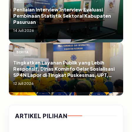
Penilaian Interview Interview Evaluasi
Pembinaan Statistik Sektoral Kabupaten
Pasuruan
14 Juli 2026
BERITA
Tingkatkan Layanan Publik yang Lebih
Responsif, Dinas Kominfo Gelar Sosialisasi
SP4N Lapor di Tingkat Puskesmas, UPT,
serta SD/SMP di Kabupaten Pasuruan
12 Juli 2026
ARTIKEL PILIHAN