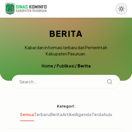
BERITA
Kabar dan informasi terbaru dari Pemerintah
Kabupaten Pasuruan.
Home
/
Publikasi
/
Berita
Kategori:
Semua
Terbaru
Berita
Artikel
Agenda
Terdahulu