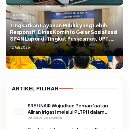
BERITA
Tingkatkan Layanan Publik yang Lebih
Responsif, Dinas Kominfo Gelar Sosialisasi
SP4N Lapor di Tingkat Puskesmas, UPT,
serta SD/SMP di Kabupaten Pasuruan
12 Juli 2026
ARTIKEL PILIHAN
SRE UNAIR Wujudkan Pemanfaatan
01
Aliran Irigasi melalui PLTPH dalam
Program TIRTA PELITA di Desa
28 Juli 2026 • Berita
Ngerong