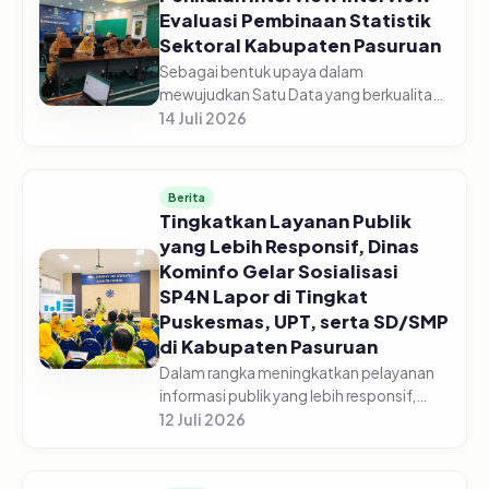
Evaluasi Pembinaan Statistik
Sektoral Kabupaten Pasuruan
Sebagai bentuk upaya dalam
mewujudkan Satu Data yang berkualitas,
Dinas Komunikasi dan Informatika
14 Juli 2026
Kabupaten Pasuruan laksanakan
Penilaian Interview Evaluasi Pembinaan
Statistik Se...
Berita
Tingkatkan Layanan Publik
yang Lebih Responsif, Dinas
Kominfo Gelar Sosialisasi
SP4N Lapor di Tingkat
Puskesmas, UPT, serta SD/SMP
di Kabupaten Pasuruan
Dalam rangka meningkatkan pelayanan
informasi publik yang lebih responsif,
Pemerintah Kabupaten Pasuruan melalui
12 Juli 2026
Dinas Komunikasi dan Informatika
Kabupaten Pasuruan menggelar acara...