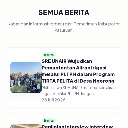
SEMUA BERITA
Kabar dan informasi terbaru dari Pemerintah Kabupaten
Pasuruan.
Berita
SRE UNAIR Wujudkan
Pemanfaatan Aliran Irigasi
melalui PLTPH dalam Program
TIRTA PELITA di Desa Ngerong
Mahasiswa SRE UNAIR manfaatkan aliran
irigasi melalui PLTPH dengan
memberdayakan warga Desa Ngerong di
28 Juli 2026
Kabupaten Pasuruan pada Minggu
(26/07/2026).&nbsp;Pemanfaatan
potensi aliran...
Berita
Penilaian Interview Interview