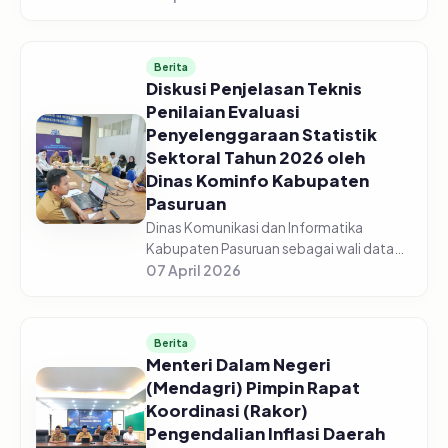
Pasuruan menggelar acara Sosialisasi
Monitoring dan Evaluasi Keterbukaan...
Berita
Diskusi Penjelasan Teknis
Penilaian Evaluasi
Penyelenggaraan Statistik
Sektoral Tahun 2026 oleh
Dinas Kominfo Kabupaten
Pasuruan
Dinas Komunikasi dan Informatika
Kabupaten Pasuruan sebagai wali data
mengadakan Diskusi Bersama Tentang
07 April 2026
Penjelasan Teknis Penilaian Evaluasi
Penyelenggaraan Statistik Sektoral Tah...
Berita
Menteri Dalam Negeri
(Mendagri) Pimpin Rapat
Koordinasi (Rakor)
Pengendalian Inflasi Daerah