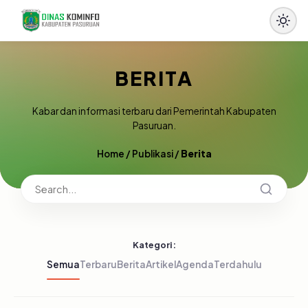
BERITA
Kabar dan informasi terbaru dari Pemerintah Kabupaten
Pasuruan.
Home
/
Publikasi
/
Berita
Kategori:
Semua
Terbaru
Berita
Artikel
Agenda
Terdahulu