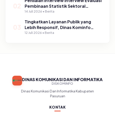
Penilaian Interview Interview Evaluasi
02
Pembinaan Statistik Sektoral
Kabupaten Pasuruan
14 Juli 2026 • Berita
Tingkatkan Layanan Publik yang
03
Lebih Responsif, Dinas Kominfo
Gelar Sosialisasi SP4N Lapor di
12 Juli 2026 • Berita
Tingkat Puskesmas, UPT, serta
SD/SMP di Kabupaten Pasuruan
DINAS KOMUNIKASI DAN INFORMATIKA
DISKOMINFO
Dinas Komunikasi Dan Informatika Kabupaten
Pasuruan
KONTAK