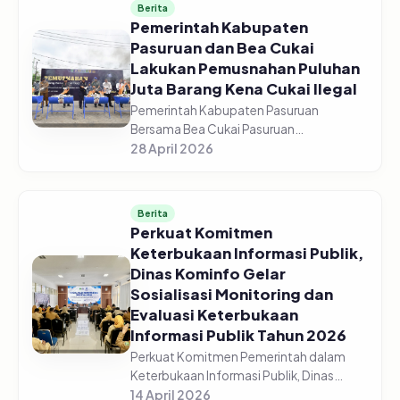
Berita
Pemerintah Kabupaten
Pasuruan dan Bea Cukai
Lakukan Pemusnahan Puluhan
Juta Barang Kena Cukai Ilegal
Pemerintah Kabupaten Pasuruan
Bersama Bea Cukai Pasuruan
melaksanakan pemusnahan jutaan
28 April 2026
barang kena cukai ilegal di halaman GOR
Sasana Krida Anoraga Raci, Senin,
27/04/2026. Pemusn...
Berita
Perkuat Komitmen
Keterbukaan Informasi Publik,
Dinas Kominfo Gelar
Sosialisasi Monitoring dan
Evaluasi Keterbukaan
Informasi Publik Tahun 2026
Perkuat Komitmen Pemerintah dalam
Keterbukaan Informasi Publik, Dinas
Komunikasi dan Informatika Kabupaten
14 April 2026