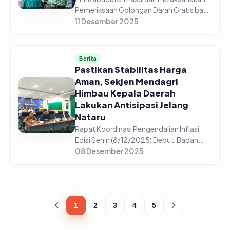
Pemeriksaan Golongan Darah Gratis bagi
5.225 pelajar di 44 sekolah yang tersebar
11 Desember 2025
di setiap sekolah mulai dari SD/Sederajat,
SMP/Sederajat, dan S...
Berita
Pastikan Stabilitas Harga
Aman, Sekjen Mendagri
Himbau Kepala Daerah
Lakukan Antisipasi Jelang
Nataru
Rapat Koordinasi Pengendalian Inflasi
Edisi Senin (8/12/2025) Deputi Badan
Pusat Statistik, Pudji Ismartini
08 Desember 2025
menyampaikan beberapa komoditas
mengalami kenaikan jelang Nataru
(Natal,...
1
2
3
4
5