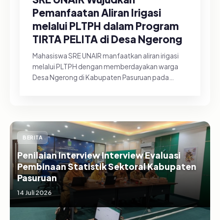
Pemanfaatan Aliran Irigasi
melalui PLTPH dalam Program
TIRTA PELITA di Desa Ngerong
Mahasiswa SRE UNAIR manfaatkan aliran irigasi
melalui PLTPH dengan memberdayakan warga
Desa Ngerong di Kabupaten Pasuruan pada
Minggu (26/07/2026).&nbsp;Pemanfa...
BERITA
Penilaian Interview Interview Evaluasi
Pembinaan Statistik Sektoral Kabupaten
Pasuruan
14 Juli 2026