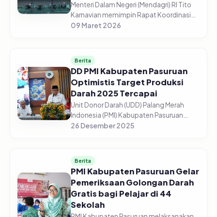
Menteri Dalam Negeri (Mendagri) RI Tito
Karnavian memimpin Rapat Koordinasi
(Rakor) Pengendalian Inflasi Daerah dari
09 Maret 2026
Aula Wan Seri Beni, Dompak,
Tanjungpinang, Senin (9/3/2026). Me...
Berita
DD PMI Kabupaten Pasuruan
Optimistis Target Produksi
Darah 2025 Tercapai
Unit Donor Darah (UDD) Palang Merah
Indonesia (PMI) Kabupaten Pasuruan
optimistis target produksi darah tahun
26 Desember 2025
2025 dapat tercapai sesuai
perencanaan. Dari target 13.500 kantong
dar...
Berita
PMI Kabupaten Pasuruan Gelar
Pemeriksaan Golongan Darah
Gratis bagi Pelajar di 44
Sekolah
PMI Kabupaten Pasuruan melaksanakan