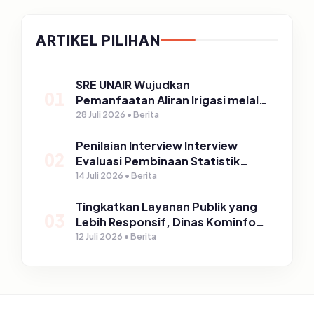
ARTIKEL PILIHAN
SRE UNAIR Wujudkan
01
Pemanfaatan Aliran Irigasi melalui
PLTPH dalam Program TIRTA
28 Juli 2026 • Berita
PELITA di Desa Ngerong
Penilaian Interview Interview
02
Evaluasi Pembinaan Statistik
Sektoral Kabupaten Pasuruan
14 Juli 2026 • Berita
Tingkatkan Layanan Publik yang
03
Lebih Responsif, Dinas Kominfo
Gelar Sosialisasi SP4N Lapor di
12 Juli 2026 • Berita
Tingkat Puskesmas, UPT, serta
SD/SMP di Kabupaten Pasuruan