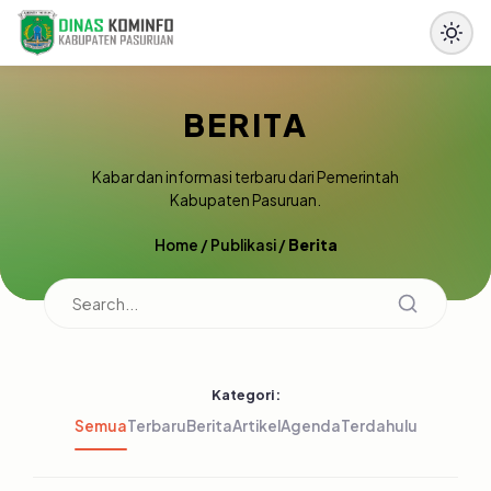
BERITA
Kabar dan informasi terbaru dari Pemerintah
Kabupaten Pasuruan.
Home
/
Publikasi
/
Berita
Kategori:
Semua
Terbaru
Berita
Artikel
Agenda
Terdahulu