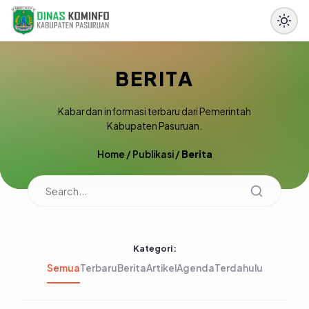
BERITA
Kabar dan informasi terbaru dari Pemerintah
Kabupaten Pasuruan.
Home
/
Publikasi
/
Berita
Kategori:
Semua
Terbaru
Berita
Artikel
Agenda
Terdahulu