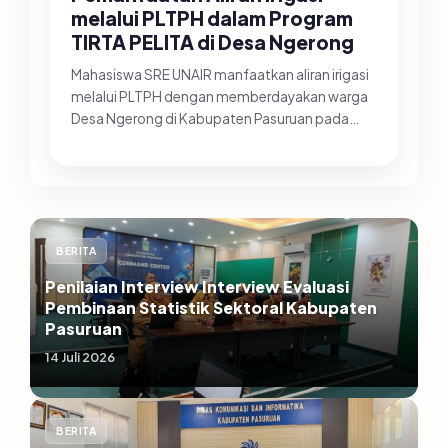
melalui PLTPH dalam Program
TIRTA PELITA di Desa Ngerong
Mahasiswa SRE UNAIR manfaatkan aliran irigasi
melalui PLTPH dengan memberdayakan warga
Desa Ngerong di Kabupaten Pasuruan pada
Minggu (26/07/2026).&nbsp;Pemanfa...
BERITA
Penilaian Interview Interview Evaluasi
Pembinaan Statistik Sektoral Kabupaten
Pasuruan
14 Juli 2026
BERITA