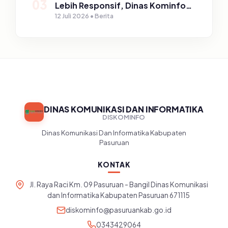
03
Lebih Responsif, Dinas Kominfo
Gelar Sosialisasi SP4N Lapor di
12 Juli 2026 • Berita
Tingkat Puskesmas, UPT, serta
SD/SMP di Kabupaten Pasuruan
DINAS KOMUNIKASI DAN INFORMATIKA
DISKOMINFO
Dinas Komunikasi Dan Informatika Kabupaten
Pasuruan
KONTAK
Jl. Raya Raci Km. 09 Pasuruan - Bangil Dinas Komunikasi
dan Informatika Kabupaten Pasuruan 671115
diskominfo@pasuruankab.go.id
0343429064