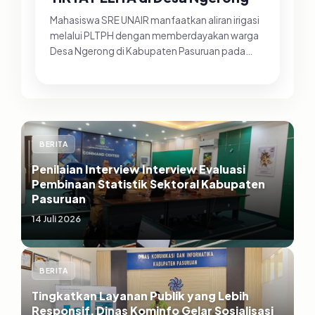
Mahasiswa SRE UNAIR manfaatkan aliran irigasi
melalui PLTPH dengan memberdayakan warga
Desa Ngerong di Kabupaten Pasuruan pada
Minggu (26/07/2026).&nbsp;Pemanfa...
BERITA
Penilaian Interview Interview Evaluasi
Pembinaan Statistik Sektoral Kabupaten
Pasuruan
14 Juli 2026
BERITA
Tingkatkan Layanan Publik yang Lebih
Responsif, Dinas Kominfo Gelar Sosialisasi