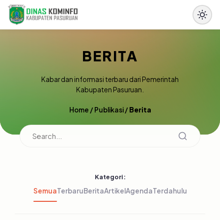
BERITA
Kabar dan informasi terbaru dari Pemerintah
Kabupaten Pasuruan.
Home
/
Publikasi
/
Berita
Kategori:
Semua
Terbaru
Berita
Artikel
Agenda
Terdahulu