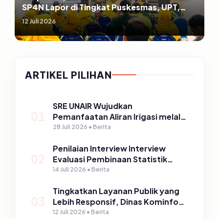
SP4N Lapor di Tingkat Puskesmas, UPT,
serta SD/SMP di Kabupaten Pasuruan
12 Juli 2026
ARTIKEL PILIHAN
SRE UNAIR Wujudkan
01
Pemanfaatan Aliran Irigasi melalui
PLTPH dalam Program TIRTA
28 Juli 2026 • Berita
PELITA di Desa Ngerong
Penilaian Interview Interview
02
Evaluasi Pembinaan Statistik
Sektoral Kabupaten Pasuruan
14 Juli 2026 • Berita
Tingkatkan Layanan Publik yang
03
Lebih Responsif, Dinas Kominfo
Gelar Sosialisasi SP4N Lapor di
12 Juli 2026 • Berita