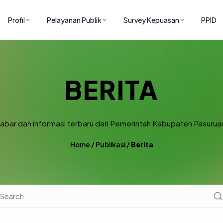
Profil
Pelayanan Publik
Survey Kepuasan
PPID
BERITA
abar dan informasi terbaru dari Pemerintah Kabupaten Pasurua
Home
/
Publikasi
/
Berita