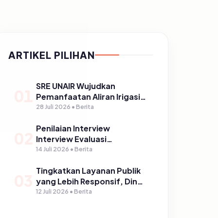
ARTIKEL PILIHAN
SRE UNAIR Wujudkan
01
Pemanfaatan Aliran Irigasi
melalui PLTPH dalam
28 Juli 2026 • Berita
Program TIRTA PELITA di
Penilaian Interview
Desa Ngerong
02
Interview Evaluasi
Pembinaan Statistik
14 Juli 2026 • Berita
Sektoral Kabupaten
Tingkatkan Layanan Publik
Pasuruan
03
yang Lebih Responsif, Dinas
Kominfo Gelar Sosialisasi
12 Juli 2026 • Berita
SP4N Lapor di Tingkat
Puskesmas, UPT, serta