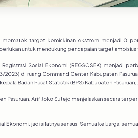
ia mematok target kemiskinan ekstrem menjadi 0 pe
diperlukan untuk mendukung pencapaian target ambisius 
l Registrasi Sosial Ekonomi (REGSOSEK) menjadi pe
03/2023) di ruang Command Center Kabupaten Pasuruan
epala Badan Pusat Statistik (BPS) Kabupaten Pasuruan, A
aten Pasuruan, Arif Joko Sutejo menjelaskan secara te
al Ekonomi, jadi sifatnya sensus. Semua keluarga, semu