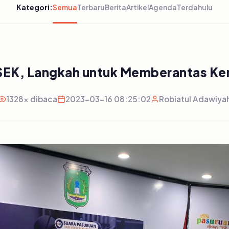
Kategori:
Semua
Terbaru
Berita
Artikel
Agenda
Terdahulu
EK, Langkah untuk Memberantas Kem
1328x dibaca
2023-03-16 08:25:02
Robiatul Adawiya