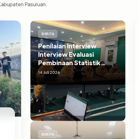
 Kabupaten Pasuruan.
BERITA
Penilaian Interview
Interview Evaluasi
Pembinaan Statistik
Sektoral Kabupaten
14 Juli 2026
Pasuruan
BERITA