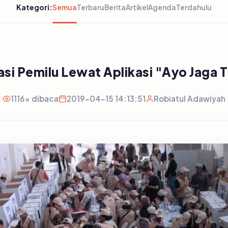
Kategori:
Semua
Terbaru
Berita
Artikel
Agenda
Terdahulu
si Pemilu Lewat Aplikasi "Ayo Jaga 
1116x dibaca
2019-04-15 14:13:51
Robiatul Adawiyah