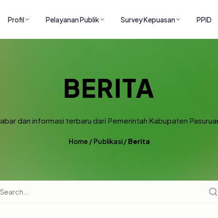
Profil
Pelayanan Publik
Survey Kepuasan
PPID
BERITA
abar dan informasi terbaru dari Pemerintah Kabupaten Pasurua
Home
/
Publikasi
/
Berita