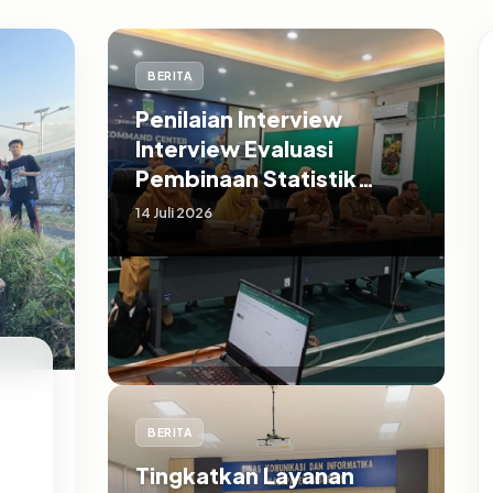
BERITA
Penilaian Interview
Interview Evaluasi
Pembinaan Statistik
Sektoral Kabupaten
14 Juli 2026
Pasuruan
BERITA
Tingkatkan Layanan