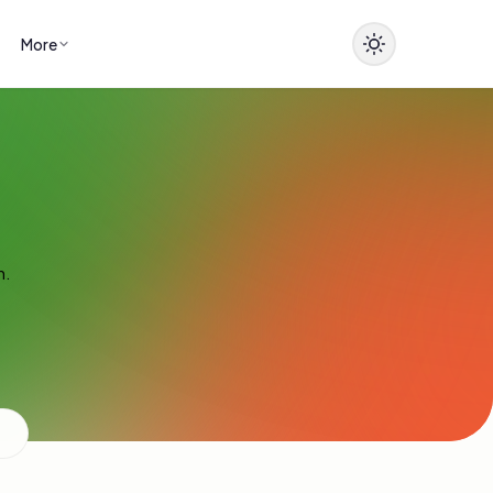
More
n.