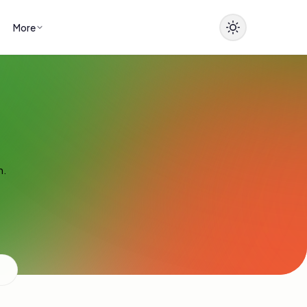
More
n.