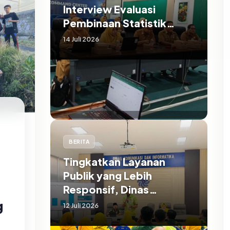
Interview Evaluasi
Pembinaan Statistik
Sektoral Kabupaten
14 Juli 2026
Pasuruan
BERITA
Tingkatkan Layanan
Publik yang Lebih
Responsif, Dinas
Kominfo Gelar Sosialisasi
g
12 Juli 2026
SP4N Lapor di Tingkat