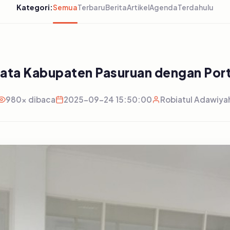
Kategori:
Semua
Terbaru
Berita
Artikel
Agenda
Terdahulu
 Data Kabupaten Pasuruan dengan Port
980x dibaca
2025-09-24 15:50:00
Robiatul Adawiya