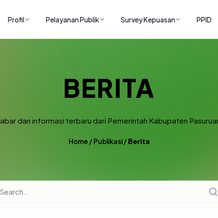
Profil
Pelayanan Publik
Survey Kepuasan
PPID
BERITA
abar dan informasi terbaru dari Pemerintah Kabupaten Pasurua
Home
/
Publikasi
/
Berita