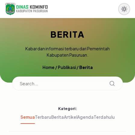
BERITA
Kabar dan informasi terbaru dari Pemerintah
Kabupaten Pasuruan.
Home
/
Publikasi
/
Berita
Kategori:
Semua
Terbaru
Berita
Artikel
Agenda
Terdahulu