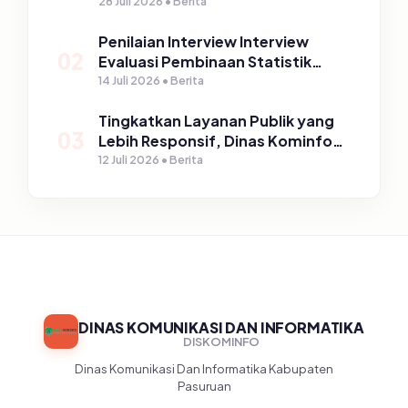
PLTPH dalam Program TIRTA
28 Juli 2026 • Berita
PELITA di Desa Ngerong
Penilaian Interview Interview
02
Evaluasi Pembinaan Statistik
Sektoral Kabupaten Pasuruan
14 Juli 2026 • Berita
Tingkatkan Layanan Publik yang
03
Lebih Responsif, Dinas Kominfo
Gelar Sosialisasi SP4N Lapor di
12 Juli 2026 • Berita
Tingkat Puskesmas, UPT, serta
SD/SMP di Kabupaten Pasuruan
DINAS KOMUNIKASI DAN INFORMATIKA
DISKOMINFO
Dinas Komunikasi Dan Informatika Kabupaten
Pasuruan