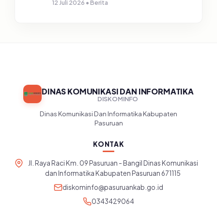
Gelar Sosialisasi SP4N Lapor di
12 Juli 2026 • Berita
Tingkat Puskesmas, UPT, serta
SD/SMP di Kabupaten Pasuruan
DINAS KOMUNIKASI DAN INFORMATIKA
DISKOMINFO
Dinas Komunikasi Dan Informatika Kabupaten
Pasuruan
KONTAK
Jl. Raya Raci Km. 09 Pasuruan - Bangil Dinas Komunikasi
dan Informatika Kabupaten Pasuruan 671115
diskominfo@pasuruankab.go.id
0343429064