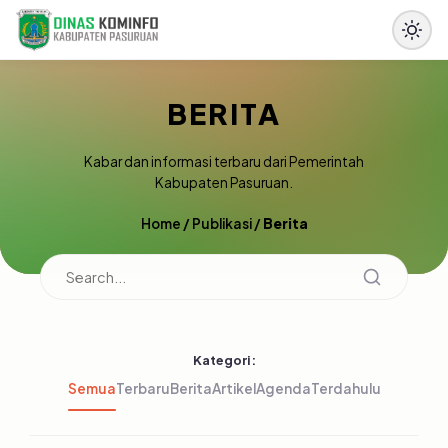
BERITA
Kabar dan informasi terbaru dari Pemerintah
Kabupaten Pasuruan.
Home
/
Publikasi
/
Berita
Kategori:
Semua
Terbaru
Berita
Artikel
Agenda
Terdahulu