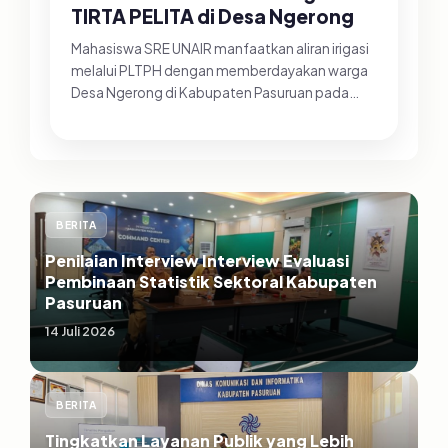
TIRTA PELITA di Desa Ngerong
Mahasiswa SRE UNAIR manfaatkan aliran irigasi
melalui PLTPH dengan memberdayakan warga
Desa Ngerong di Kabupaten Pasuruan pada
Minggu (26/07/2026).&nbsp;Pemanfa...
BERITA
Penilaian Interview Interview Evaluasi
Pembinaan Statistik Sektoral Kabupaten
Pasuruan
14 Juli 2026
BERITA
Tingkatkan Layanan Publik yang Lebih