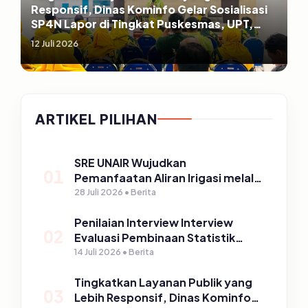
Responsif, Dinas Kominfo Gelar Sosialisasi
SP4N Lapor di Tingkat Puskesmas, UPT,
serta SD/SMP di Kabupaten Pasuruan
12 Juli 2026
ARTIKEL PILIHAN
SRE UNAIR Wujudkan
01
Pemanfaatan Aliran Irigasi melalui
PLTPH dalam Program TIRTA
28 Juli 2026 • Berita
PELITA di Desa Ngerong
Penilaian Interview Interview
02
Evaluasi Pembinaan Statistik
Sektoral Kabupaten Pasuruan
14 Juli 2026 • Berita
Tingkatkan Layanan Publik yang
03
Lebih Responsif, Dinas Kominfo