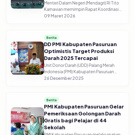
Menteri Dalam Negeri (Mendagri) RI Tito
Karnavian memimpin Rapat Koordinasi
(Rakor) Pengendalian Inflasi Daerah dari
09 Maret 2026
Aula Wan Seri Beni, Dompak,
Tanjungpinang, Senin (9/3/2026). Me...
Berita
DD PMI Kabupaten Pasuruan
Optimistis Target Produksi
Darah 2025 Tercapai
Unit Donor Darah (UDD) Palang Merah
Indonesia (PMI) Kabupaten Pasuruan
optimistis target produksi darah tahun
26 Desember 2025
2025 dapat tercapai sesuai
perencanaan. Dari target 13.500 kantong
dar...
Berita
PMI Kabupaten Pasuruan Gelar
Pemeriksaan Golongan Darah
Gratis bagi Pelajar di 44
Sekolah
PMI Kabupaten Pasuruan melaksanakan