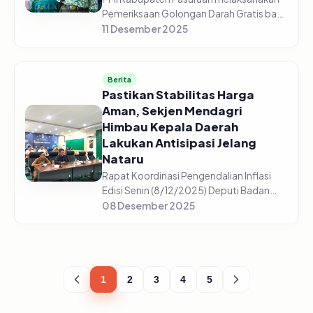
Pemeriksaan Golongan Darah Gratis bagi
5.225 pelajar di 44 sekolah yang tersebar
11 Desember 2025
di setiap sekolah mulai dari SD/Sederajat,
SMP/Sederajat, dan S...
Berita
Pastikan Stabilitas Harga
Aman, Sekjen Mendagri
Himbau Kepala Daerah
Lakukan Antisipasi Jelang
Nataru
Rapat Koordinasi Pengendalian Inflasi
Edisi Senin (8/12/2025) Deputi Badan
Pusat Statistik, Pudji Ismartini
08 Desember 2025
menyampaikan beberapa komoditas
mengalami kenaikan jelang Nataru
(Natal,...
1
2
3
4
5