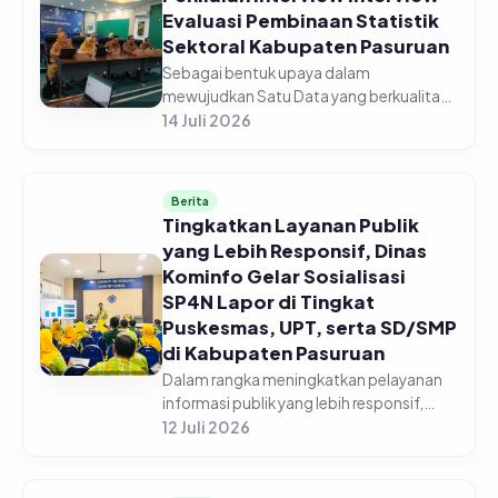
Evaluasi Pembinaan Statistik
Sektoral Kabupaten Pasuruan
Sebagai bentuk upaya dalam
mewujudkan Satu Data yang berkualitas,
Dinas Komunikasi dan Informatika
14 Juli 2026
Kabupaten Pasuruan laksanakan
Penilaian Interview Evaluasi Pembinaan
Statistik Se...
Berita
Tingkatkan Layanan Publik
yang Lebih Responsif, Dinas
Kominfo Gelar Sosialisasi
SP4N Lapor di Tingkat
Puskesmas, UPT, serta SD/SMP
di Kabupaten Pasuruan
Dalam rangka meningkatkan pelayanan
informasi publik yang lebih responsif,
Pemerintah Kabupaten Pasuruan melalui
12 Juli 2026
Dinas Komunikasi dan Informatika
Kabupaten Pasuruan menggelar acara...