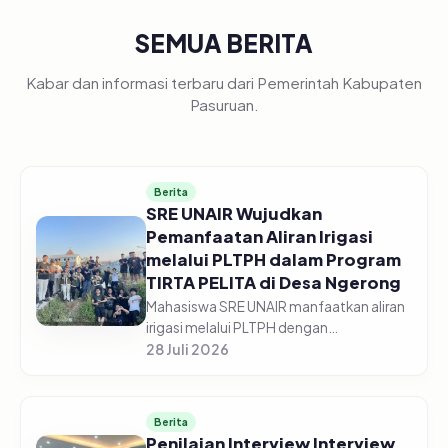
SEMUA BERITA
Kabar dan informasi terbaru dari Pemerintah Kabupaten
Pasuruan.
Berita
SRE UNAIR Wujudkan
Pemanfaatan Aliran Irigasi
melalui PLTPH dalam Program
TIRTA PELITA di Desa Ngerong
Mahasiswa SRE UNAIR manfaatkan aliran
irigasi melalui PLTPH dengan
memberdayakan warga Desa Ngerong di
28 Juli 2026
Kabupaten Pasuruan pada Minggu
(26/07/2026).&nbsp;Pemanfaatan
potensi aliran...
Berita
Penilaian Interview Interview