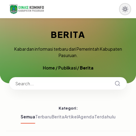
BERITA
Kabar dan informasi terbaru dari Pemerintah Kabupaten
Pasuruan.
Home
/
Publikasi
/
Berita
Kategori:
Semua
Terbaru
Berita
Artikel
Agenda
Terdahulu