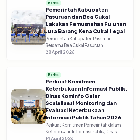
Berita
Pemerintah Kabupaten
Pasuruan dan Bea Cukai
Lakukan Pemusnahan Puluhan
Juta Barang Kena Cukai Ilegal
Pemerintah Kabupaten Pasuruan
Bersama Bea Cukai Pasuruan
melaksanakan pemusnahan jutaan
28 April 2026
barang kena cukai ilegal di halaman GOR
Sasana Krida Anoraga Raci, Senin,
27/04/2026. Pemusn...
Berita
Perkuat Komitmen
Keterbukaan Informasi Publik,
Dinas Kominfo Gelar
Sosialisasi Monitoring dan
Evaluasi Keterbukaan
Informasi Publik Tahun 2026
Perkuat Komitmen Pemerintah dalam
Keterbukaan Informasi Publik, Dinas
Komunikasi dan Informatika Kabupaten
14 April 2026