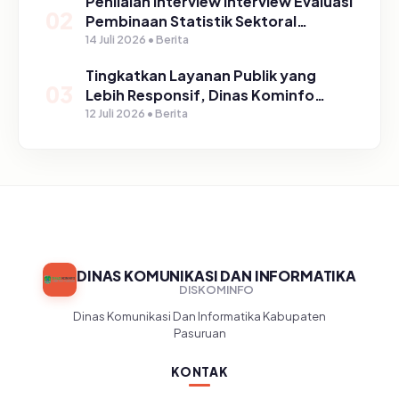
Penilaian Interview Interview Evaluasi
02
Pembinaan Statistik Sektoral
Kabupaten Pasuruan
14 Juli 2026 • Berita
Tingkatkan Layanan Publik yang
03
Lebih Responsif, Dinas Kominfo
Gelar Sosialisasi SP4N Lapor di
12 Juli 2026 • Berita
Tingkat Puskesmas, UPT, serta
SD/SMP di Kabupaten Pasuruan
DINAS KOMUNIKASI DAN INFORMATIKA
DISKOMINFO
Dinas Komunikasi Dan Informatika Kabupaten
Pasuruan
KONTAK