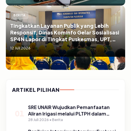
BERITA
Tingkatkan Layanan Publik yang Lebih
Responsif, Dinas Kominfo Gelar Sosialisasi
SP4N Lapor di Tingkat Puskesmas, UPT,
serta SD/SMP di Kabupaten Pasuruan
12 Juli 2026
ARTIKEL PILIHAN
SRE UNAIR Wujudkan Pemanfaatan
01
Aliran Irigasi melalui PLTPH dalam
Program TIRTA PELITA di Desa
28 Juli 2026 • Berita
Ngerong