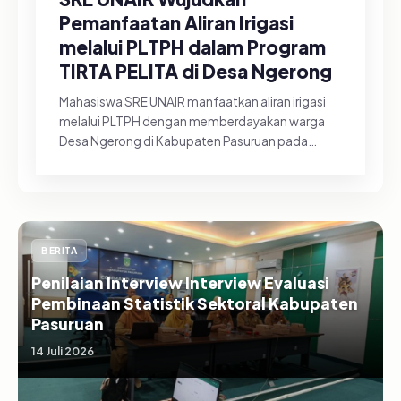
Pemanfaatan Aliran Irigasi
melalui PLTPH dalam Program
TIRTA PELITA di Desa Ngerong
Mahasiswa SRE UNAIR manfaatkan aliran irigasi
melalui PLTPH dengan memberdayakan warga
Desa Ngerong di Kabupaten Pasuruan pada
Minggu (26/07/2026).&nbsp;Pemanfa...
BERITA
Penilaian Interview Interview Evaluasi
Pembinaan Statistik Sektoral Kabupaten
Pasuruan
14 Juli 2026