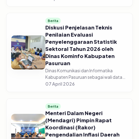
Pasuruan menggelar acara Sosialisasi
Monitoring dan Evaluasi Keterbukaan...
Berita
Diskusi Penjelasan Teknis
Penilaian Evaluasi
Penyelenggaraan Statistik
Sektoral Tahun 2026 oleh
Dinas Kominfo Kabupaten
Pasuruan
Dinas Komunikasi dan Informatika
Kabupaten Pasuruan sebagai wali data
mengadakan Diskusi Bersama Tentang
07 April 2026
Penjelasan Teknis Penilaian Evaluasi
Penyelenggaraan Statistik Sektoral Tah...
Berita
Menteri Dalam Negeri
(Mendagri) Pimpin Rapat
Koordinasi (Rakor)
Pengendalian Inflasi Daerah