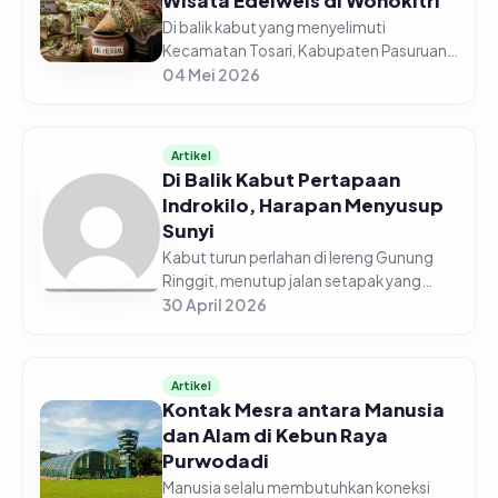
Wisata Edelweis di Wonokitri
Di balik kabut yang menyelimuti
Kecamatan Tosari, Kabupaten Pasuruan,
tersimpan hamparan kebun edelweis
04 Mei 2026
beraneka warna. Bertempat di ketinggian
1.900 mdpl, Desa Wisata Edelweis Won...
Artikel
Di Balik Kabut Pertapaan
Indrokilo, Harapan Menyusup
Sunyi
Kabut turun perlahan di lereng Gunung
Ringgit, menutup jalan setapak yang
berliku seolah menyisakan ruang bagi
30 April 2026
langkah-langkah yang sungguh-sungguh
ingin datang. Di antara pepohona...
Artikel
Kontak Mesra antara Manusia
dan Alam di Kebun Raya
Purwodadi
Manusia selalu membutuhkan koneksi