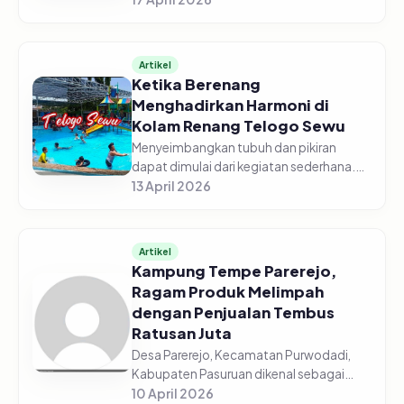
yang tumbuh di tanah subur pegunungan,
buah berduri itu jatuh satu per s...
Artikel
Ketika Berenang
Menghadirkan Harmoni di
Kolam Renang Telogo Sewu
Menyeimbangkan tubuh dan pikiran
dapat dimulai dari kegiatan sederhana.
Menyambangi Kolam Renang Telogo
13 April 2026
Sewu di Pandaan, Kabupaten Pasuruan
contohnya. Solusi bagi pengunjung yang
i...
Artikel
Kampung Tempe Parerejo,
Ragam Produk Melimpah
dengan Penjualan Tembus
Ratusan Juta
Desa Parerejo, Kecamatan Purwodadi,
Kabupaten Pasuruan dikenal sebagai
salah satu sentra produksi tempe yang
10 April 2026