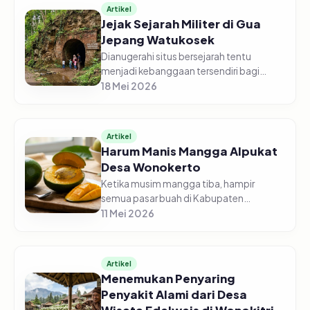
Artikel
Jejak Sejarah Militer di Gua
Jepang Watukosek
Dianugerahi situs bersejarah tentu
menjadi kebanggaan tersendiri bagi
masyarakat Kabupaten Pasuruan. Di kaki
18 Mei 2026
Gunung Perahu Dusun Ngelawang, Desa
Watukosek, Kecamatan Gempol inilah...
Artikel
Harum Manis Mangga Alpukat
Desa Wonokerto
Ketika musim mangga tiba, hampir
semua pasar buah di Kabupaten
Pasuruan turut menjajakan. Dari
11 Mei 2026
banyaknya jenis mangga, mangga
alpukat Desa Wonokerto, Kecamatan
Sukorejo selalu menj...
Artikel
Menemukan Penyaring
Penyakit Alami dari Desa